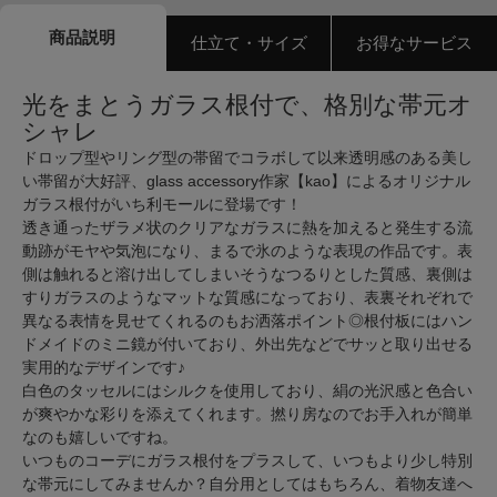
商品説明
仕立て・サイズ
お得なサービス
光をまとうガラス根付で、格別な帯元オ
シャレ
ドロップ型やリング型の帯留でコラボして以来透明感のある美し
い帯留が大好評、glass accessory作家【kao】によるオリジナル
ガラス根付がいち利モールに登場です！
透き通ったザラメ状のクリアなガラスに熱を加えると発生する流
動跡がモヤや気泡になり、まるで氷のような表現の作品です。表
側は触れると溶け出してしまいそうなつるりとした質感、裏側は
すりガラスのようなマットな質感になっており、表裏それぞれで
異なる表情を見せてくれるのもお洒落ポイント◎根付板にはハン
ドメイドのミニ鏡が付いており、外出先などでサッと取り出せる
実用的なデザインです♪
白色のタッセルにはシルクを使用しており、絹の光沢感と色合い
が爽やかな彩りを添えてくれます。撚り房なのでお手入れが簡単
なのも嬉しいですね。
いつものコーデにガラス根付をプラスして、いつもより少し特別
な帯元にしてみませんか？自分用としてはもちろん、着物友達へ