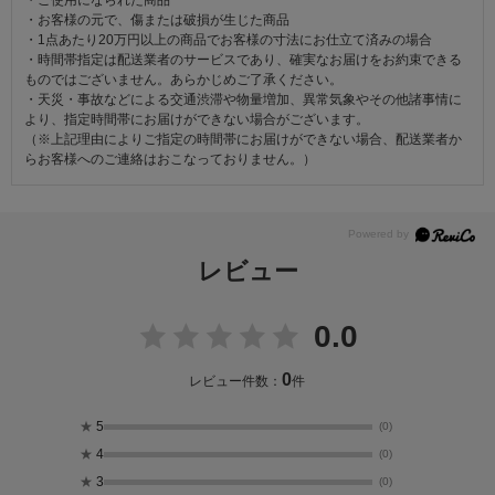
・ご使用になられた商品
・お客様の元で、傷または破損が生じた商品
・1点あたり20万円以上の商品でお客様の寸法にお仕立て済みの場合
・時間帯指定は配送業者のサービスであり、確実なお届けをお約束できる
ものではございません。あらかじめご了承ください。
・天災・事故などによる交通渋滞や物量増加、異常気象やその他諸事情に
より、指定時間帯にお届けができない場合がございます。
（※上記理由によりご指定の時間帯にお届けができない場合、配送業者か
らお客様へのご連絡はおこなっておりません。）
レビュー
0.0
0
レビュー件数：
件
★
5
(0)
★
4
(0)
★
3
(0)