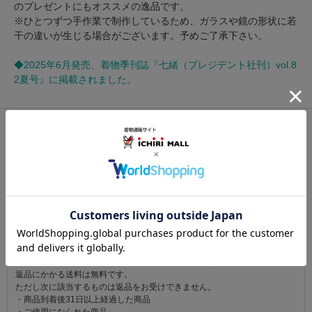
のプレゼントにもオススメの逸品です。
※ひとつずつ手作業で制作しているため、ガラスや鏡の形状に若
干の違いが生じる場合がございます。予めご了承下さい。
◆2025年6月発売、着物季刊誌『七緒（プレジデント社刊）vol.8
2夏号』に掲載されました。
関連カテゴリ：
帯小物
/
根付
/
ガラス製
この商品を見た人は
こちらの商品も見ています
注意事項
お仕立て後、お客様の手元に届いてから30日以内であれば返品可能です。
返品にかかる送料は無料です。
ただし次に該当するものは返品をお受けできません。
・商品到着後31日以上経過した商品