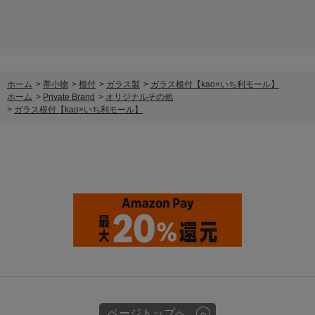
ホーム
>
帯小物
>
根付
>
ガラス製
>
ガラス根付【kao×いち利モール】
ホーム
>
Private Brand
>
オリジナルその他
>
ガラス根付【kao×いち利モール】
ページトップへ