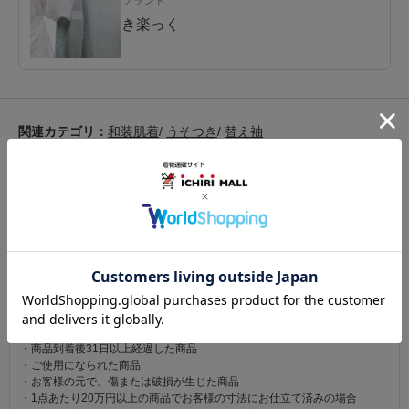
ブランド
き楽っく
関連カテゴリ：
和装肌着
/
うそつき
/
替え袖
この商品を見た人は
こちらの商品も見ています
注意事項
お仕立て後、お客様の手元に届いてから30日以内であれば返品可能です。
返品にかかる送料は無料です。
ただし次に該当するものは返品をお受けできません。
・商品到着後31日以上経過した商品
・ご使用になられた商品
・お客様の元で、傷または破損が生じた商品
・1点あたり20万円以上の商品でお客様の寸法にお仕立て済みの場合