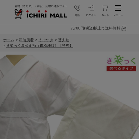
7,700円(税込)以上で送料無料
ホーム
>
和装肌着
>
うそつき
>
替え袖
>
き楽っく夏替え袖（市松地紋）【衿秀】