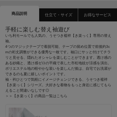
商品説明
仕立て・サイズ
お得なサービス
手軽に楽しむ替え袖遊び
いち利モールでも人気の、うそつき襦袢【き楽っく】専用の替え
袖。
4つのマジックテープで着脱可能、テープの留め位置で前後約3c
mの裄丈調整ができる優秀な一枚です。袖口にサッと付けてチラ
リと見せる、隠れたオシャレを楽しむことができます。透け感の
ある紗織と、透け感ゼロの平織で表した市松地紋が涼感を演出。
ポリエステル地の軽やかな装いを楽しんだ後は、自宅でお洗濯が
できるのも夏に嬉しいポイントです。
袖・衿ひとつで気軽にイメージチェンジできる、うそつき襦袢
【き楽っく】シリーズ。大好きな着物をもっと身近に感じてもら
えること間違いなしです◎
＞＞【き楽っく】の商品一覧はこちら