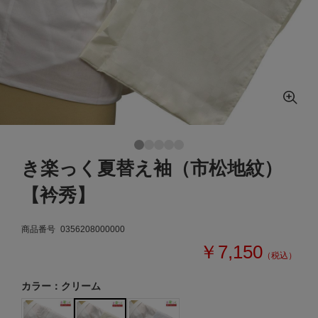
き楽っく夏替え袖（市松地紋）
【衿秀】
商品番号
0356208000000
￥7,150
（税込）
カラー：クリーム