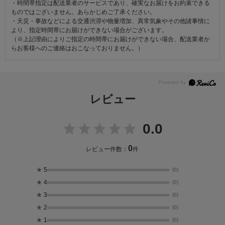
・時間帯指定は配送業者のサービスであり、確実なお届けをお約束できる
ものではございません。あらかじめご了承ください。
・天災・事故などによる交通渋滞や物量増加、異常気象やその他諸事情に
より、指定時間帯にお届けができない場合がございます。
（※上記理由によりご指定の時間帯にお届けができない場合、配送業者か
らお客様へのご連絡はおこなっておりません。）
レビュー
0.0
0
レビュー件数：
件
★
5
(0)
★
4
(0)
★
3
(0)
★
2
(0)
★
1
(0)