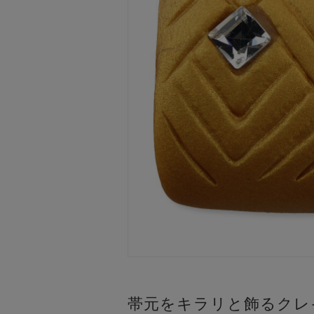
帯元をキラリと飾るクレ