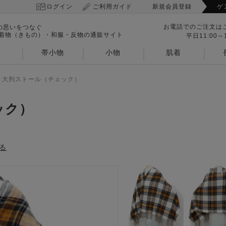
ログイン
ご利用ガイド
新規会員登録
ゲ
お電話でのご注文は
の思いをつなぐ
 着物（きもの）・和服・反物の通販サイト
平日11:00～1
帯小物
小物
肌着
>
大判ストール（チェック）
ック）
る