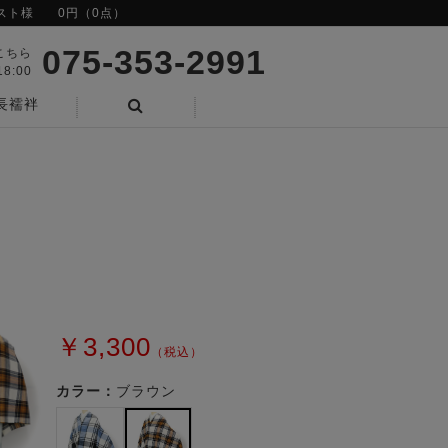
スト様
0円（0点）
075-353-2991
こちら
8:00
長襦袢
検索
￥3,300
（税込）
カラー：
ブラウン