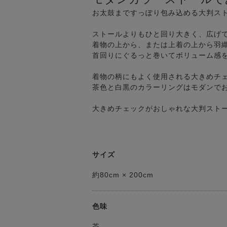
お太鼓まですっぽり包み込める大判ス
ストールよりもひと回り大きく、広げ
着物の上から、または上着の上から羽
首回りにぐるっと巻いてボリューム感
着物の柄にもよく使用される大きめチ
茶色と白黒のカラーリングはモダンで
大きめチェックがおしゃれな大判スト
サイズ
約80cm × 200cm
色味
茶