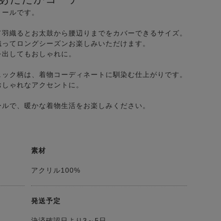
トールです。
て羽織るとお太鼓から腰辺りまでをカバーできるサイズ。
織ってロングシーズンお楽しみいただけます。
を出してもおしゃれに。
ェック柄は、着物コーディネートに馴染む仕上がりです。
おしゃれなアクセントに。
ールで、暖かな着物生活をお楽しみください。
素材
アクリル100%
発送予定
決済確認日より3～5日