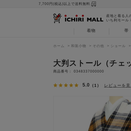
7,700円(税込)以上で送料無料
産地と着る人
いち利モール
着物
帯
ホーム
>
和装小物
>
その他
>
ショール
大判ストール（チェ
商品番号：
0348337000000
5.0
（1）
レビューを見