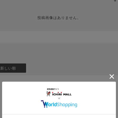
★
投稿画像はありません。
：新しい順
1～165cm
体型:
ふつう