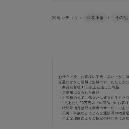
関連カテゴリ：
和装小物
/
その他
お仕立て後、お客様の手元に届いてから3
返品にかかる送料は無料です。ただし次
・商品到着後31日以上経過した商品
・ご使用になられた商品
・お客様の元で、傷または破損が生じた
・1点あたり20万円以上の商品でのお客
・時間帯指定は配送業者のサービスであ
・天災・事故などによる交通渋滞や物量
（※上記理由によりご指定の時間帯にお