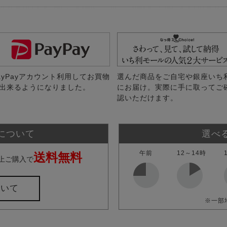
ayPayアカウント利用してお買物
選んだ商品をご自宅や銀座いち
出来るようになりました。
にお届け。実際に手に取ってご
認いただけます。
について
選べ
午前
12～14時
送料無料
上ご購入で
ついて
※一部