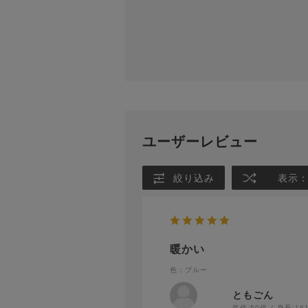
ユーザーレビュー
絞り込み
表示
暖かい
色：ブルー
ともごん
年代:
50代
身長:
16