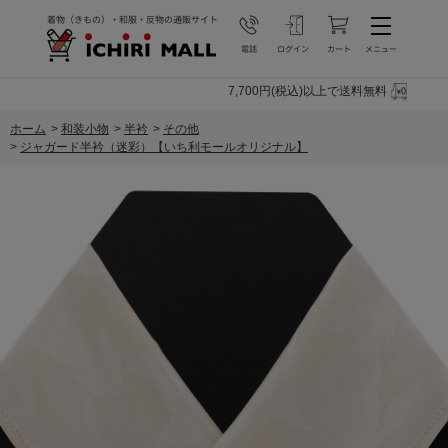
7,700円(税込)以上で送料無料
ホーム
>
和装小物
>
半衿
>
その他
>
ジャガード半衿（迷彩）【いち利モールオリジナル】