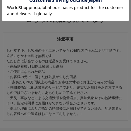
この商品を見た人は
こちらの商品も見ています
注意事項
お仕立て後、お客様の手元に届いてから30日以内であれば返品可能です。
返品にかかる送料は無料です。
ただし次に該当するものは返品をお受けできません。
・商品到着後31日以上経過した商品
・ご使用になられた商品
・お客様の元で、傷または破損が生じた商品
・1点あたり20万円以上の商品でお客様の寸法にお仕立て済みの場合
・時間帯指定は配送業者のサービスであり、確実なお届けをお約束できる
ものではございません。あらかじめご了承ください。
・天災・事故などによる交通渋滞や物量増加、異常気象やその他諸事情に
より、指定時間帯にお届けができない場合がございます。
（※上記理由によりご指定の時間帯にお届けができない場合、配送業者か
らお客様へのご連絡はおこなっておりません。）