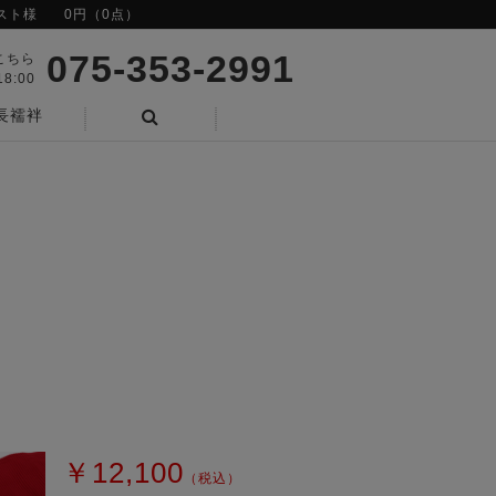
スト様
0円（0点）
075-353-2991
こちら
8:00
長襦袢
検索
￥12,100
（税込）