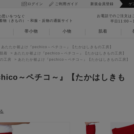
ログイン
ご利用ガイド
新規会員登録
ゲ
お電話でのご注文は
の思いをつなぐ
 着物（きもの）・和服・反物の通販サイト
平日11:00～1
帯小物
小物
肌着
>
あたたか裾よけ『pechico～ペチコ～』【たかはしきもの工房】
肌着
>
あたたか裾よけ『pechico～ペチコ～』【たかはしきもの工房】
の工房
>
あたたか裾よけ『pechico～ペチコ～』【たかはしきもの工房】
chico～ペチコ～』【たかはしきも
る