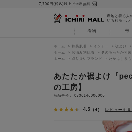
7,700円(税込)以上で送料無料
産地と着る人
いち利モール
着物
帯
ホーム
>
和装肌着
>
インナー
>
裾よけ
ホーム
>
お悩み別肌着
>
冬のあったか和装
ホーム
>
取り扱いブランド
>
たかはしきも
あたたか裾よけ『pe
の工房】
商品番号：
0336146000000
4.5
（4）
レビューを見