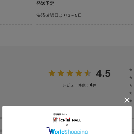
発送予定
決済確認日より3～5日
★
4.5
★
4
★
レビュー件数：
件
★
★
サイズ感
厚さ