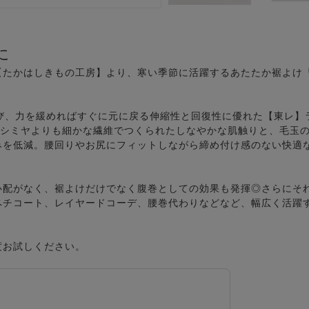
に
たかはしきもの工房】より、寒い季節に活躍するあたたか裾よけ『p
び、力を緩めればすぐに元に戻る伸縮性と回復性に優れた【東レ】
カシミヤよりも細かな繊維でつくられたしなやかな肌触りと、毛玉
みを低減。腰回りやお尻にフィットしながら締め付け感のない快適
心配がなく、裾よけだけでなく腹巻としての効果も発揮◎さらにそ
ペチコート、レイヤードコーデ、腰巻代わりなどなど、幅広く活躍
度お試しください。