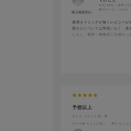
年代:
50代
身長:
15
靴のサイズ:
～23cm
着用タイミングが無くレビューが
暖かさについては間違いなく、最
しかし、襦袢・着物共に正絹だっ
ペチコートタイプなのではだける
その分歩きにくく、襦袢との摩擦
私が大股で歩き過ぎなのか(;'∀'
予想以上
サイズ：Lサイズ
色：墨
サイズ感
:ちょうど良い
厚さ
:ちょう