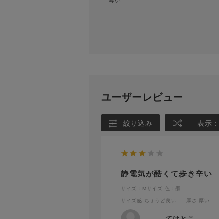
薄い
ユーザーレビュー
絞り込み
表示
静電気が酷くて歩き辛い
サイズ：Mサイズ
色：墨
サイズ感
:ちょうど良い
厚さ
:厚い
てけとこ