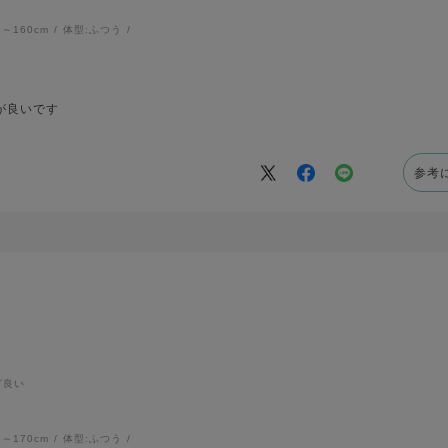
6～160cm
体型:
ふつう
が良いです
参考
ど良い
6～170cm
体型:
ふつう