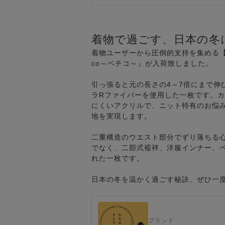
着物で過ごす、日本の冬
着物ユーザーから圧倒的支持を集める【
co～ペチコ～』が入荷致しました。
引っ張ると元の長さの4～7倍にまで伸
ラRファイバーを使用した一枚です。
にくいアクリルで、ニット特有のお悩
地を実現します。
二重構造のウエスト部分でずり落ちる
でなく、二部式襦袢、洋服インナー、
れた一枚です。
日本の冬を温かく過ごす秘訣、ぜひ一
ブランド