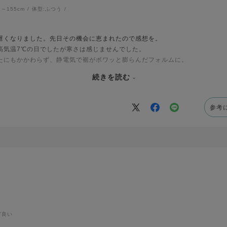
1～155cm
体型:
ふつう
遅くなりました。先日その機会に恵まれたので感想を。
高気温7℃の日でしたが寒さは感じませんでした。
たにもかかわらず、静電気で裾がボワッと膨らんだフォルムに。
事なく、冷気を防いでくれているのでしょうが
続きを読む
が大きくなっている気がします。
) 次回は静電気防止スプレーを試してみます。
参考
ど良い