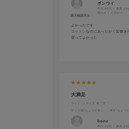
ボンウイ
年代:
60代
身長:
15
靴のサイズ:
24cm
よかったです
コットンなのにあったかく足捌き
買ってよかった
大満足
サイズ：Lサイズ
色：墨
サイズ感
:ちょうど良い
厚さ
:ちょう
bonz
年代:
60代
身長:
16