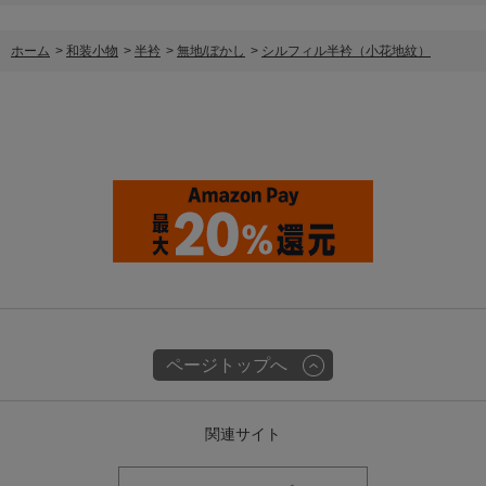
ホーム
>
和装小物
>
半衿
>
無地/ぼかし
>
シルフィル半衿（小花地紋）
ページトップへ
関連サイト