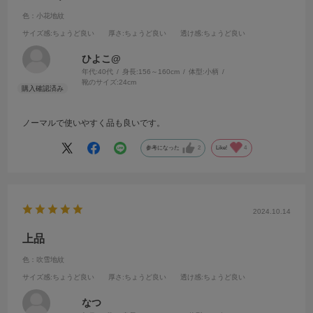
色：小花地紋
サイズ感
:ちょうど良い
厚さ
:ちょうど良い
透け感
:ちょうど良い
ひよこ@
年代:
40代
身長:
156～160cm
体型:
小柄
靴のサイズ:
24cm
ノーマルで使いやすく品も良いです。
参考になった
2
Like!
4
2024.10.14
上品
色：吹雪地紋
サイズ感
:ちょうど良い
厚さ
:ちょうど良い
透け感
:ちょうど良い
なつ