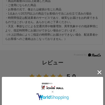
・商品到着後31日以上経過した商品
・ご使用になられた商品
・お客様の元で、傷または破損が生じた商品
・1点あたり20万円以上の商品でお客様の寸法にお仕立て済みの場合
・時間帯指定は配送業者のサービスであり、確実なお届けをお約束できる
ものではございません。あらかじめご了承ください。
・天災・事故などによる交通渋滞や物量増加、異常気象やその他諸事情に
より、指定時間帯にお届けができない場合がございます。
（※上記理由によりご指定の時間帯にお届けができない場合、配送業者か
らお客様へのご連絡はおこなっておりません。）
レビュー
5.0
4
レビュー件数：
件
★
5
(4)
★
4
(0)