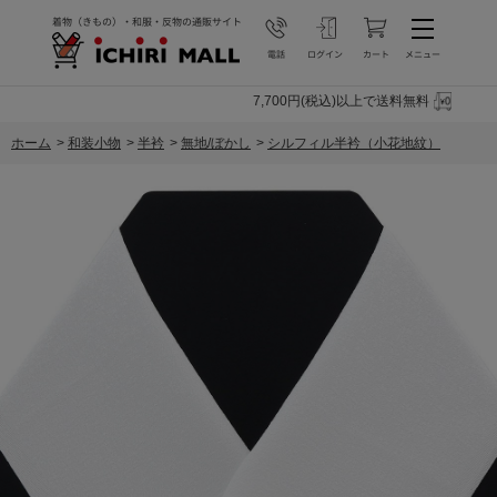
7,700円(税込)以上で送料無料
ホーム
>
和装小物
>
半衿
>
無地/ぼかし
>
シルフィル半衿（小花地紋）