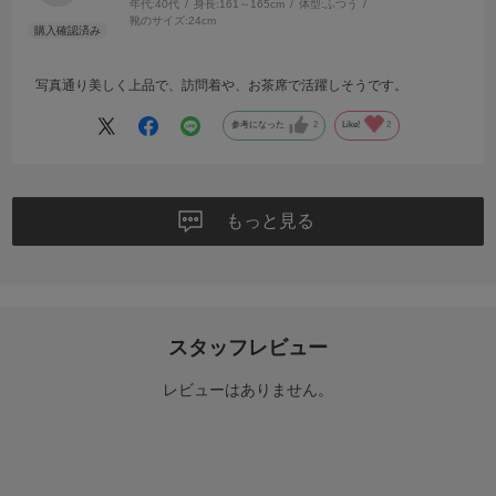
年代:
40代
身長:
161～165cm
体型:
ふつう
靴のサイズ:
24cm
写真通り美しく上品で、訪問着や、お茶席で活躍しそうです。
参考になった
2
Like!
2
もっと見る
スタッフレビュー
レビューはありません。