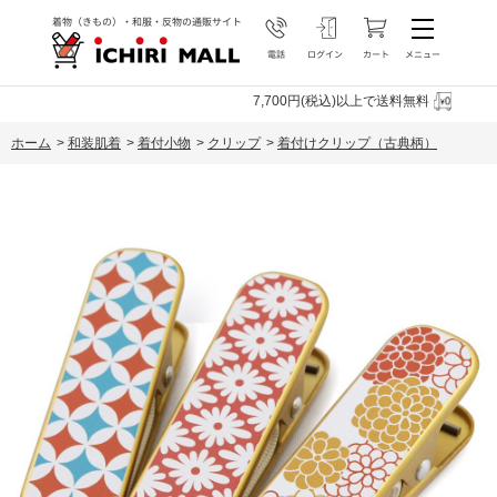
7,700円(税込)以上で送料無料
ホーム
>
和装肌着
>
着付小物
>
クリップ
>
着付けクリップ（古典柄）