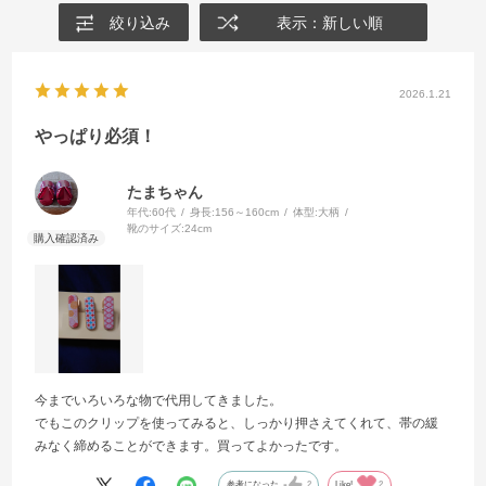
絞り込み
表示：新しい順
2026.1.21
やっぱり必須！
たまちゃん
年代:
60代
身長:
156～160cm
体型:
大柄
靴のサイズ:
24cm
今までいろいろな物で代用してきました。
でもこのクリップを使ってみると、しっかり押さえてくれて、帯の緩
みなく締めることができます。買ってよかったです。
参考になった
2
Like!
2