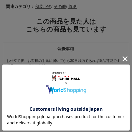
関連カテゴリ：
和装小物
/
その他
/
収納
この商品を見た人は
こちらの商品も見ています
注意事項
お仕立て後、お客様の手元に届いてから30日以内であれば返品可能です。
返品にかかる送料は無料です。
ただし次に該当するものは返品をお受けできません。
・商品到着後31日以上経過した商品
・ご使用になられた商品
・お客様の元で、傷または破損が生じた商品
・1点あたり20万円以上の商品でお客様の寸法にお仕立て済みの場合
・時間帯指定は配送業者のサービスであり、確実なお届けをお約束できる
ものではございません。あらかじめご了承ください。
・天災・事故などによる交通渋滞や物量増加、異常気象やその他諸事情に
より、指定時間帯にお届けができない場合がございます。
（※上記理由によりご指定の時間帯にお届けができない場合、配送業者か
らお客様へのご連絡はおこなっておりません。）