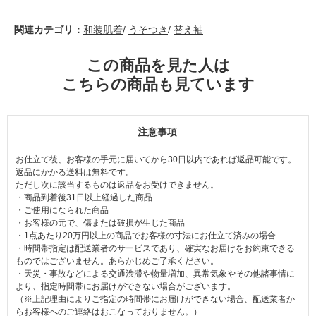
関連カテゴリ：
和装肌着
/
うそつき
/
替え袖
この商品を見た人は
こちらの商品も見ています
注意事項
お仕立て後、お客様の手元に届いてから30日以内であれば返品可能です。
返品にかかる送料は無料です。
ただし次に該当するものは返品をお受けできません。
・商品到着後31日以上経過した商品
・ご使用になられた商品
・お客様の元で、傷または破損が生じた商品
・1点あたり20万円以上の商品でお客様の寸法にお仕立て済みの場合
・時間帯指定は配送業者のサービスであり、確実なお届けをお約束できる
ものではございません。あらかじめご了承ください。
・天災・事故などによる交通渋滞や物量増加、異常気象やその他諸事情に
より、指定時間帯にお届けができない場合がございます。
（※上記理由によりご指定の時間帯にお届けができない場合、配送業者か
らお客様へのご連絡はおこなっておりません。）