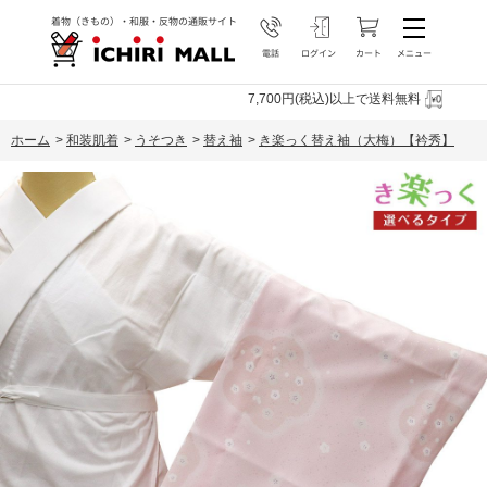
7,700円(税込)以上で送料無料
ホーム
>
和装肌着
>
うそつき
>
替え袖
>
き楽っく替え袖（大梅）【衿秀】