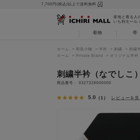
7,700円(税込)以上で送料無料
産地と着る人
いち利モール
着物
帯
ホーム
>
和装小物
>
半衿
>
刺繍
>
刺繍
ホーム
>
Private Brand
>
オリジナル半衿
刺繍半衿（なでしこ
商品番号：
0327328000000
5.0
（1）
レビューを見