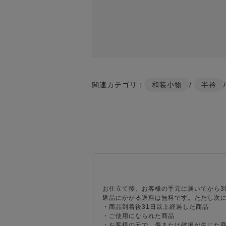
関連カテゴリ：
和装小物
/
半衿
お仕立て後、お客様の手元に届いてから3
返品にかかる送料は無料です。ただし次
・商品到着後31日以上経過した商品
・ご使用になられた商品
・お客様の元で、傷または破損が生じた