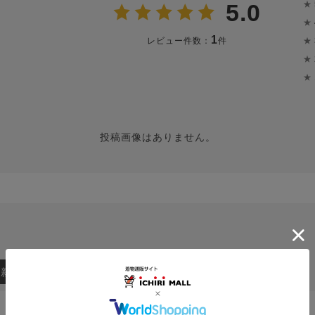
★
5.0
★
1
★
レビュー件数：
件
★
★
投稿画像はありません。
：新しい順