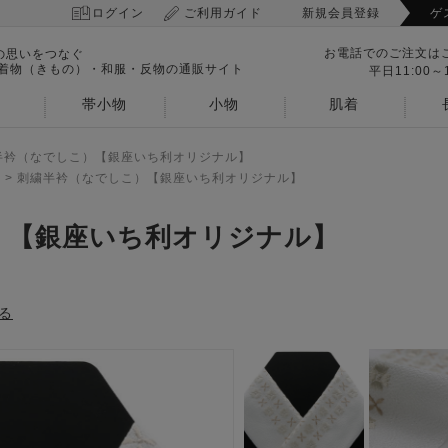
ログイン
ご利用ガイド
新規会員登録
ゲ
お電話でのご注文は
の思いをつなぐ
 着物（きもの）・和服・反物の通販サイト
平日11:00～1
帯小物
小物
肌着
半衿（なでしこ）【銀座いち利オリジナル】
>
刺繍半衿（なでしこ）【銀座いち利オリジナル】
）【銀座いち利オリジナル】
る