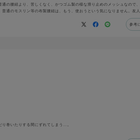
普通の腰紐より、苦しくなく、かつゴム製の様な滑り止めのメッシュなので
、普通のモスリン等の布製腰紐は、もう、使おうという気になりません。友
参考
だり巻いたりする間にずれてしまう…。