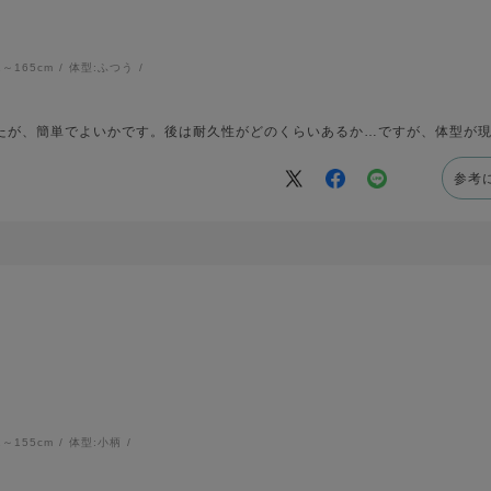
1～165cm
体型:
ふつう
たが、簡単でよいかです。後は耐久性がどのくらいあるか…ですが、体型が
参考
1～155cm
体型:
小柄