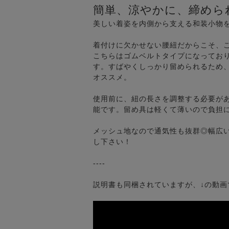
簡単、涼やかに、締めら
美しい着姿を内側から支える和装小物
着付けに欠かせない腰紐だからこそ、
こちらはゴムベルトタイプになってお
す。すばやくしっかり留められるため
オススメ。
使用前に、紐の長さを調整する必要が
能です。留め具は軽くて薄いので負担
メッシュ地なので通気性も抜群◎幅広
し下さい！
----
説明書も同梱されていますが、↓の動