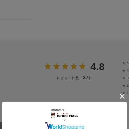
★
5
4.8
★
4
37
★
3
レビュー件数：
件
★
2
★
1