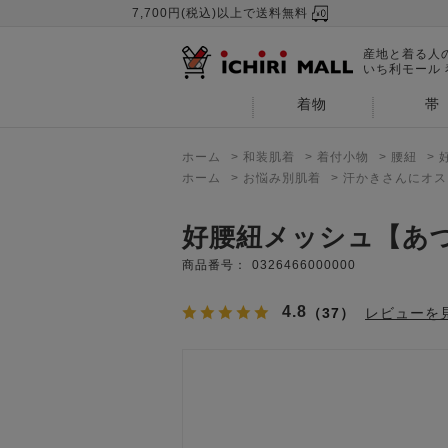
7,700円(税込)以上で送料無料
産地と着る人
いち利モール
着物
帯
ホーム
>
和装肌着
>
着付小物
>
腰紐
>
ホーム
>
お悩み別肌着
>
汗かきさんにオス
好腰紐メッシュ【あ
商品番号：
0326466000000
4.8
（37）
レビューを