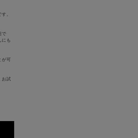
です。
。
紐で
んにも
とが可
、お試