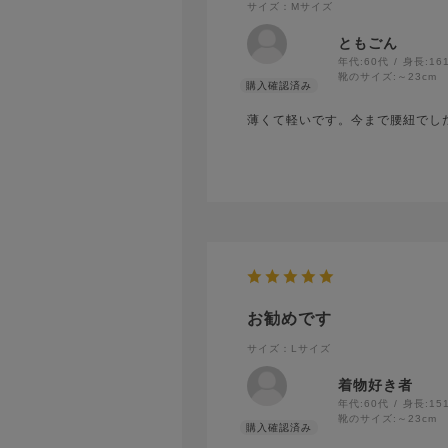
サイズ：Mサイズ
ともごん
年代:
60代
身長:
16
靴のサイズ:
～23cm
薄くて軽いです。今まで腰紐でし
お勧めです
サイズ：Lサイズ
着物好き者
年代:
60代
身長:
15
靴のサイズ:
～23cm