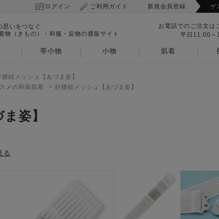
ログイン
ご利用ガイド
新規会員登録
ゲ
お電話でのご注文は
の思いをつなぐ
 着物（きもの）・和服・反物の通販サイト
平日11:00～1
帯小物
小物
肌着
好腰紐メッシュ【あづま姿】
スメの和装肌着
>
好腰紐メッシュ【あづま姿】
づま姿】
見る