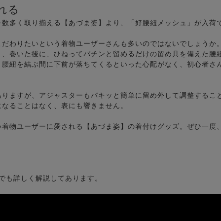
れる
を数多く取り揃える【あづま姿】より、「好腰紐メッシュ」が入荷
こだわりたいという着物ユーザーさんも多いのではないでしょうか
り、巻いた後に、ひねってパチンと留めるだけの留め具を備えた腰
、腰紐を結ぶ間に下前が落ちてくるといった心配がなく、初心者さ
ありますが、アジャスターもパキッと簡単に留め外して調整するこ
になることはなく、表にも響きません。
い着物ユーザーに愛される【あづま姿】の着付けグッズ。ぜひ一度
画でも詳しく解説してあります。