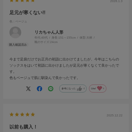
2026.1.3
足元が寒くない!!
色：ベージュ
リカちゃん人形
年代:
40代
身長:
151～155cm
体型:
大柄
靴のサイズ:
24cm
今まで足袋だけでお正月の初詣に出かけてましたが、今年はこちらの
ソックスをはいて初詣に出かけましたが足元が寒くなくて良かったで
す。
色もベージュで肌に馴染んで良かったです。
参考になった
4
Like!
4
2025.12.22
以前も購入！