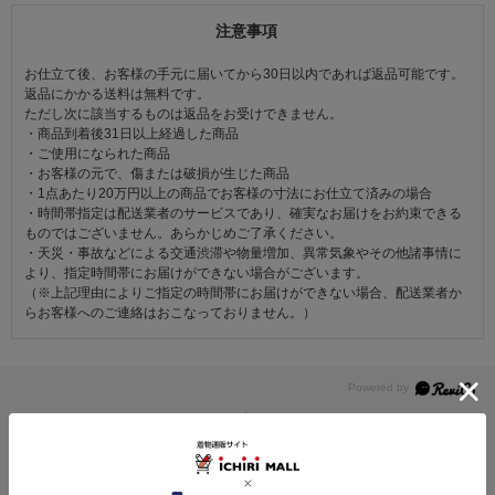
注意事項
お仕立て後、お客様の手元に届いてから30日以内であれば返品可能です。
返品にかかる送料は無料です。
ただし次に該当するものは返品をお受けできません。
・商品到着後31日以上経過した商品
・ご使用になられた商品
・お客様の元で、傷または破損が生じた商品
・1点あたり20万円以上の商品でお客様の寸法にお仕立て済みの場合
・時間帯指定は配送業者のサービスであり、確実なお届けをお約束できる
ものではございません。あらかじめご了承ください。
・天災・事故などによる交通渋滞や物量増加、異常気象やその他諸事情に
より、指定時間帯にお届けができない場合がございます。
（※上記理由によりご指定の時間帯にお届けができない場合、配送業者か
らお客様へのご連絡はおこなっておりません。）
レビュー
5.0