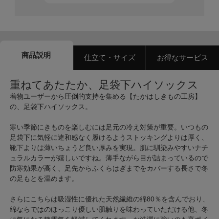
商品説明
仕立て・サイズ
お得なサービス
重ねてあたたか、足袋下ハイソックス
着物ユーザーから圧倒的支持を集める【たかはしきもの工房】
の、足袋下ハイソックス。
寒い季節にきものを楽しむには足元の冷え対策が重要。いつもの
足袋下に気軽に違和感なく履けるようストッキングよりは厚く、
靴下よりは薄いちょうど良い厚みを実現。肌に馴染みやすいナチ
ュラルカラーが嬉しいですね。薄手ながら目が詰まっているので
防寒効果が高く、足先からふくらはぎまでをカバーする長さで冬
の足もとを温めます。
さらにこちらは吸湿性に優れた天然繊維の綿80％を含んでおり、
綿ならではのほっこり優しい肌触りを味わっていただける他、冬