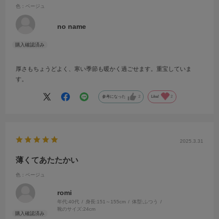
色：ベージュ
no name
厚さもちょうどよく、寒い季節も暖かく過ごせます。重宝していま
す。
参考になった
2
Like!
2
2025.3.31
薄くてあたたかい
色：ベージュ
romi
年代:
40代
身長:
151～155cm
体型:
ふつう
靴のサイズ:
24cm