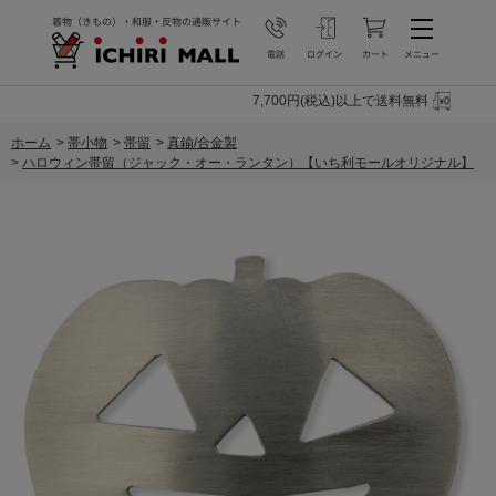
7,700円(税込)以上で送料無料
ホーム
>
帯小物
>
帯留
>
真鍮/合金製
>
ハロウィン帯留（ジャック・オー・ランタン）【いち利モールオリジナル】