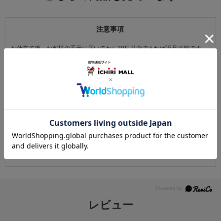
注意事項
お仕立て後、お客様の手元に届いてから30日以内であれば返品可能です。
返品にかかる送料は無料です。
ただし次に該当するものは返品をお受けできません。
・商品到着後31日以上経過した商品
・ご使用になられた商品
・お客様の元で、傷または破損が生じた商品
・1点あたり20万円以上の商品でお客様の寸法にお仕立て済みの場合
・時間帯指定は配送業者のサービスであり、確実なお届けをお約束できる
ものではございません。あらかじめご了承ください。
・天災・事故などによる交通渋滞や物量増加、異常気象やその他諸事情に
より、指定時間帯にお届けができない場合がございます。
（※上記理由によりご指定の時間帯にお届けができない場合、配送業者か
らお客様へのご連絡はおこなっておりません。）
レビュー