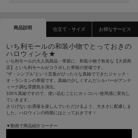
商品説明
仕立て・サイズ
お得なサービス
いち利モールの和装小物でとっておきの
ハロウィンを★
いち利モールの大人気商品・帯留に、和装小物で有名な【大原商
店】といち利モールがコラボした帯留の登場です。
”ザ・シンプル”という言葉がぴったりな真鍮でできたジャック・
オ・ランタンの帯留です。真鍮の少しくすんだシルバーがアンテ
ィーク調な雰囲気を演出。
100％真鍮ですので、使い込むごとにカッコいい使用感に変化し
ていきます。
さりげないお洒落を楽しんでいただけるよう、大きさに配慮しま
した。ハロウィンの時期にはとっておきです！
▼動画で商品紹介コーナー