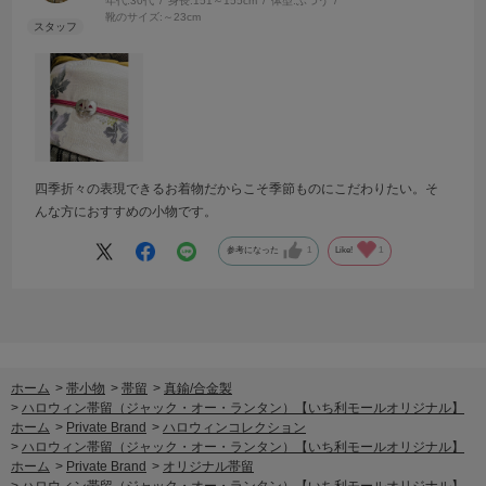
年代:
30代
身長:
151～155cm
体型:
ふつう
靴のサイズ:
～23cm
四季折々の表現できるお着物だからこそ季節ものにこだわりたい。そ
んな方におすすめの小物です。
参考になった
1
Like!
1
ホーム
>
帯小物
>
帯留
>
真鍮/合金製
>
ハロウィン帯留（ジャック・オー・ランタン）【いち利モールオリジナル】
ホーム
>
Private Brand
>
ハロウィンコレクション
>
ハロウィン帯留（ジャック・オー・ランタン）【いち利モールオリジナル】
ホーム
>
Private Brand
>
オリジナル帯留
>
ハロウィン帯留（ジャック・オー・ランタン）【いち利モールオリジナル】