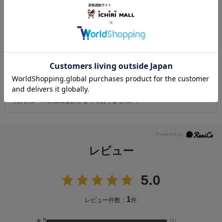
返品にかかる送料は無料です。
ただし次に該当するものは返品をお受けできません。
・商品到着後31日以上経過した商品
・ご使用になられた商品
・お客様の元で、傷または破損が生じた商品
・1点あたり20万円以上の商品でお客様の寸法にお仕立て済みの場合
・時間帯指定は配送業者のサービスであり、確実なお届けをお約束できる
ものではございません。あらかじめご了承ください。
・天災・事故などによる交通渋滞や物量増加、異常気象やその他諸事情に
より、指定時間帯にお届けができない場合がございます。
（※上記理由によりご指定の時間帯にお届けができない場合、配送業者か
らお客様へのご連絡はおこなっておりません。）
レビュー
5.0
1
レビュー件数：
件
★
5
(1)