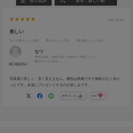
絞り込み
表示：新しい順
2024.10.14
美しい
サイズ感
:ちょうど良い
厚さ
:ちょうど良い
透け感
:ちょうど良い
なつ
年代:
40代
身長:
161～165cm
体型:
ふつう
靴のサイズ:
24cm
写真通り美しく、安く見えません。梱包は簡素ですが無駄がなく良か
ったです。友達にプレゼントするのが楽しみです。
参考になった
1
Like!
1