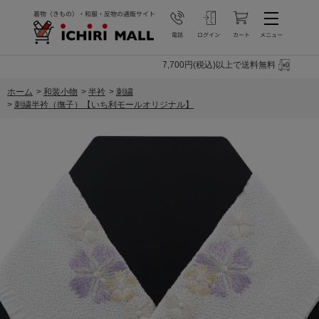
7,700円(税込)以上で送料無料
ホーム
>
和装小物
>
半衿
>
刺繍
>
刺繍半衿（撫子）【いち利モールオリジナル】