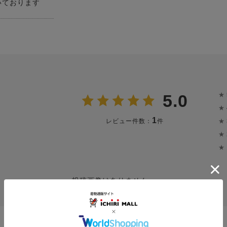
いております
★
5.0
★
1
★
レビュー件数：
件
★
★
投稿画像はありません。