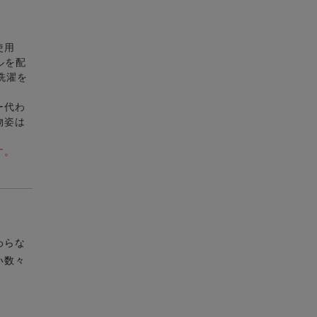
使用
ルを配
洗濯を
ー代わ
物姿は
す。
わらな
い数々