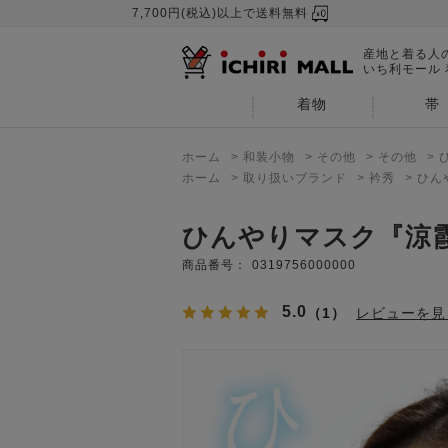
7,700円(税込)以上で送料無料
産地と着る人
いち利モール
着物
帯
ホーム
>
和装小物
>
その他
>
その他
>
ホーム
>
取り扱いブランド
>
衿秀
>
ひん
ひんやりマスク『涼
商品番号：
0319756000000
5.0
（1）
レビューを見