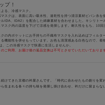
ップ！
による、冷感マスク。
感マスクは、表面に高い吸水性、速乾性を持つ清涼素材ビバン糸を
ルIDA、IDA2）を配合した綿麻素材を合わせました。キシリトー
マスク内の温度を下げて涼感を発揮します。耐久性をもち、10回
スクの内ポケットにお手持ちの不織布マスクを入れ込めばフィルタ
きる機能性を併せもっています。お色も清潔感ある白色なので、着
期は、この冷感マスクで快適に生活しませんか。
」のご利用、お届け後の返品交換は不可とさせていただいておりま
し続けてきた京都の衿屋さんです。「時代に合わせたもの創りを変
から生まれる各々の持ち味を発揮し掛け合わせ、衿だけに留まらな