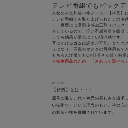
テレビ番組でもピックア
京都の人気和装小物メーカー【衿秀】
テレビ番組でも取り上げられたこの冷
し、裏面には吸湿冷感加工剤（パラクー
合しているので、汗と不感蒸泄を吸収し
しても効果が薄れにくい清涼感です。
耳にかけるゴムは調整が可能、またマ
りになり、不織布マスクの再利用もで
もちろん洋服でもOK◎暑さが続く時
※衛生用品のため、「さわって選べる
BRAND
【衿秀】とは・・・
屋号の通り、代々衿元の美しさを追求
い技術で」という理念のもと、衿の心
の和装小物を展開されています。