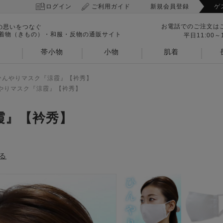
ログイン
ご利用ガイド
新規会員登録
ゲ
お電話でのご注文は
の思いをつなぐ
 着物（きもの）・和服・反物の通販サイト
平日11:00～1
帯小物
小物
肌着
ひんやりマスク『涼霞』【衿秀】
やりマスク『涼霞』【衿秀】
霞』【衿秀】
る