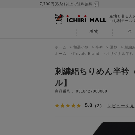
7,700円(税込)以上で送料無料
産地と着る人
いち利モール
着物
帯
ホーム
>
和装小物
>
半衿
>
夏物
>
刺繍
ホーム
>
Private Brand
>
オリジナル半衿
刺繍絽ちりめん半衿
ル】
商品番号：
0318427000000
5.0
（2）
レビューを見