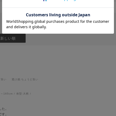
：新しい順
ど良い
透け感
:ちょうど良い
1～165cm
体型:
大柄
した。
です。