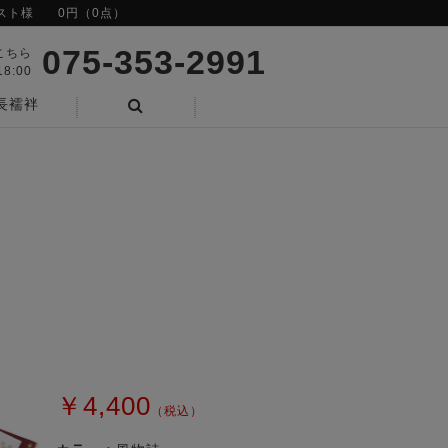
スト様
0円（0点）
075-353-2991
こちら
8:00
長襦袢
検索
￥4,400
（税込）