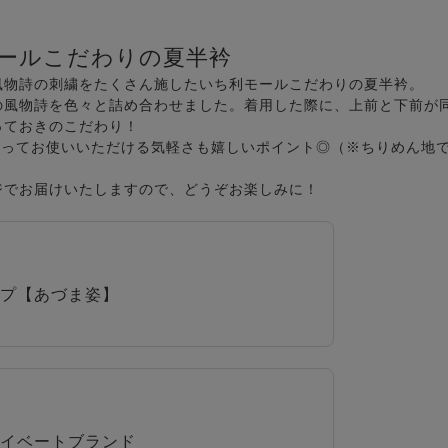
ールこだわりの夏半衿
風物詩の刺繍をたくさん施したいち利モールこだわりの夏半衿。
の風物詩を色々と詰め合わせました。着用した際に、上前と下前が
っておきのこだわり！
洗ってお使いいただける気軽さも嬉しいポイント◎（※ちりめん地
ジでお届けいたしますので、どうぞお楽しみに！
プ【あづま姿】
イベートブランド