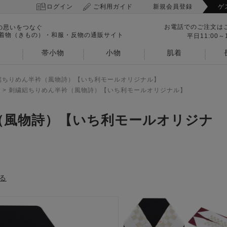
ログイン
ご利用ガイド
新規会員登録
ゲ
お電話でのご注文は
の思いをつなぐ
 着物（きもの）・和服・反物の通販サイト
平日11:00～1
帯小物
小物
肌着
絽ちりめん半衿（風物詩）【いち利モールオリジナル】
>
刺繍絽ちりめん半衿（風物詩）【いち利モールオリジナル】
（風物詩）【いち利モールオリジナ
る