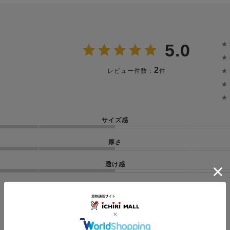
★
5.0
★
2
★
レビュー件数：
件
★
★
サイズ感
厚さ
透け感
投稿画像はありません。