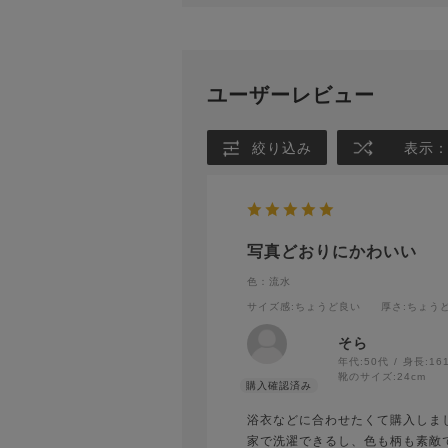
ユーザーレビュー
絞り込み
表示
写真どおりにかわいい
色：流水
サイズ感
:ちょうど良い
厚さ
:ちょう
そら
年代:
50代
身長:
16
靴のサイズ:
24cm
浴衣などに合わせたくて購入しま
家で洗濯できるし、色も柄も素敵