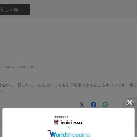
：新しい順
6～150cm
体型:
小柄
けないし、涼しいし、なんといってもすぐ洗濯できるところがいいです。後
す。
参考