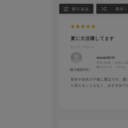
絞り込み
表示
夏に大活躍してます
サイズ：Fサイズ
mamikiti
年代:
60代
身長:
14
靴のサイズ:
～23cm
単衣や浴衣の下着に重宝です。透
ら見えることもなく、おすすめで