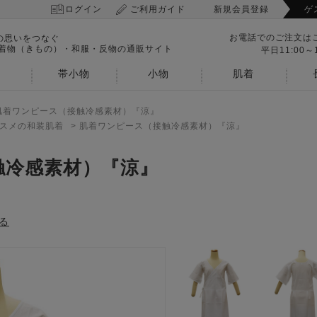
ログイン
ご利用ガイド
新規会員登録
ゲ
お電話でのご注文は
の思いをつなぐ
 着物（きもの）・和服・反物の通販サイト
平日11:00～1
帯小物
小物
肌着
肌着ワンピース（接触冷感素材）『涼』
スメの和装肌着
>
肌着ワンピース（接触冷感素材）『涼』
触冷感素材）『涼』
る