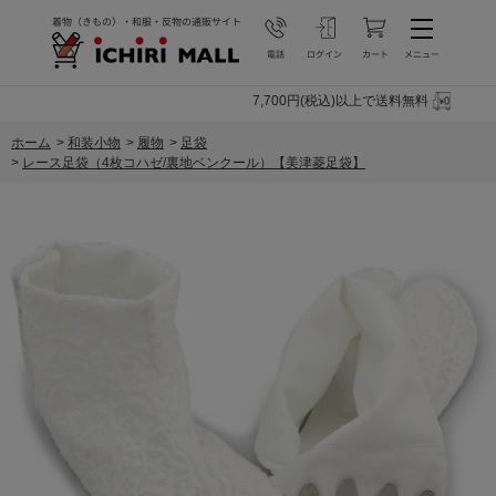
7,700円(税込)以上で送料無料
ホーム
>
和装小物
>
履物
>
足袋
>
レース足袋（4枚コハゼ/裏地ベンクール）【美津菱足袋】