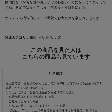
億劫になりがちな夏のお出かけの心強い味方になってくれそうで
すね。素足では冷えてしまう方の冷え性対策にも◎
オシャレで機能的なレース足袋でお出かけを楽しみませんか。
関連カテゴリ：
和装小物
/
履物
/
足袋
この商品を見た人は
こちらの商品も見ています
注意事項
お仕立て後、お客様の手元に届いてから30日以内であれば返品可能です。
返品にかかる送料は無料です。
ただし次に該当するものは返品をお受けできません。
・商品到着後31日以上経過した商品
・ご使用になられた商品
・お客様の元で、傷または破損が生じた商品
・1点あたり20万円以上の商品でお客様の寸法にお仕立て済みの場合