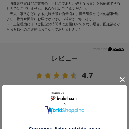
・時間帯指定は配送業者のサービスであり、確実なお届けをお約束できる
ものではございません。あらかじめご了承ください。
・天災・事故などによる交通渋滞や物量増加、異常気象やその他諸事情に
より、指定時間帯にお届けができない場合がございます。
（※上記理由によりご指定の時間帯にお届けができない場合、配送業者か
らお客様へのご連絡はおこなっておりません。）
レビュー
4.7
15
レビュー件数：
件
★
5
(11)
★
4
(4)
★
3
(0)
★
2
(0)
★
1
(0)