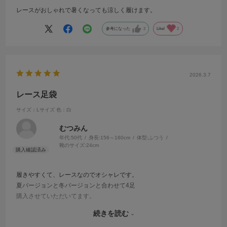
レースがおしゃれで暑くなっても涼しく履けます。
参考になった
2
Like!
2
2026.3.7
レース足袋
サイズ：Lサイズ
色：白
むつみん
年代:
50代
身長:
156～160cm
体型:
ふつう
靴のサイズ:
24cm
履きやすくて、レースなのでオシャレです。
夏バージョンと冬バージョンと合わせて4足
購入させていただいてます。
お友達も、たまに、着物ショップに、入店すると、スタッフさんから
続きを読む
オシャレですねーと、声かけられます。