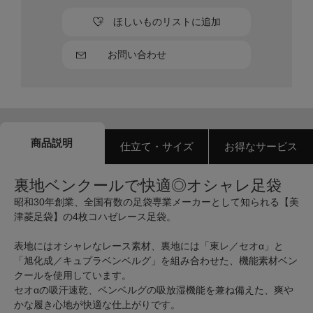
ほしいものリストに追加
お問い合わせ
商品説明
仕立て・サイズ
お得なサービス
裏地ベンクールで快適◎オシャレ足袋
昭和30年創業、全国有数の足袋専業メーカーとして知られる【美
津菱足袋】の4枚コハゼレース足袋。
表地にはオシャレなレース素材、裏地には「東レ／セオα」と
「旭化成／キュプラベンベルグ」を組み合わせた、機能素材ベン
クールを使用しています。
セオαの吸汗速乾、ベンベルグの吸放湿機能を兼ね備えた、爽や
かな履き心地が快適な仕上がりです。