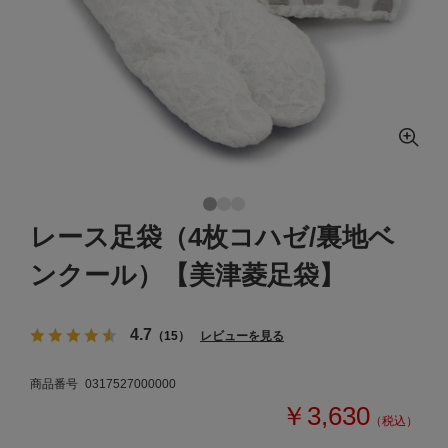
レース足袋（4枚コハゼ/裏地ベ
ンクール）【美津菱足袋】
4.7
（15）
レビューを見る
商品番号
0317527000000
￥3,630
（税込）