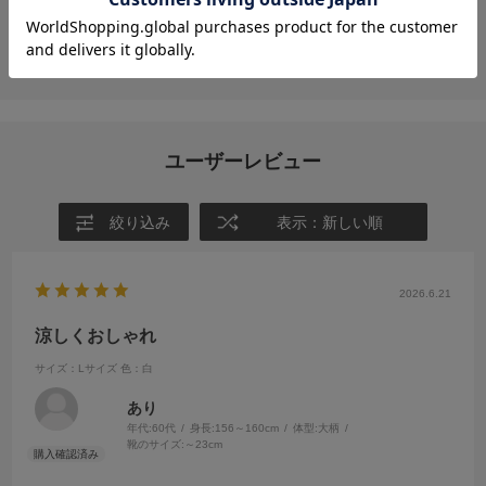
投稿画像はありません。
ユーザーレビュー
絞り込み
表示：新しい順
2026.6.21
涼しくおしゃれ
サイズ：Lサイズ
色：白
あり
年代:
60代
身長:
156～160cm
体型:
大柄
靴のサイズ:
～23cm