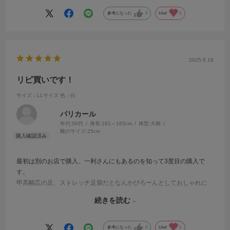
冬バージョンの、黒もオシャレですよ。
ふるくなりましたら、又購入させて頂きます。
参考になった
2
Like!
2
2025.6.18
リピ買いです！
サイズ：LLサイズ
色：白
パリカール
年代:
50代
身長:
161～165cm
体型:
大柄
靴のサイズ:
25cm
最初は別のお店で購入、一利さんにもあるのを知って3度目の購入で
す。
甲高幅広の足、ストレッチ足袋だとなんかびろーんとしておしゃれに
見えず。
続きを読む
こちらは大きめの足を優しく適度にキリッと見せてくれます。程よい
ストレッチなのでストレスも少ない。
24.5〜25が靴のサイズですが、LLで少し余裕あり。足袋は通常少しき
参考になった
2
Like!
1