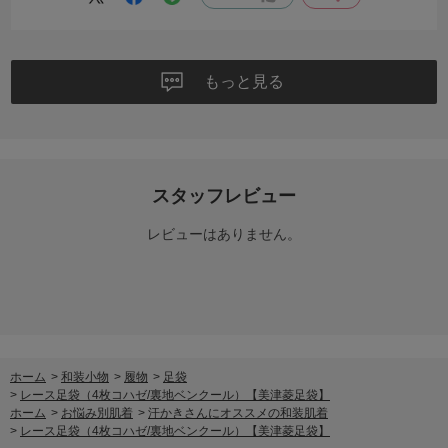
ついくらいな認識ですが、もしかしたらLでも履けるだろうか？
きつすぎて痛いのも困るので概ねこのサイズでオールシーズン着物の
強い味方です！
ありがとうレース足袋さま。
もっと見る
スタッフレビュー
レビューはありません。
ホーム
>
和装小物
>
履物
>
足袋
>
レース足袋（4枚コハゼ/裏地ベンクール）【美津菱足袋】
ホーム
>
お悩み別肌着
>
汗かきさんにオススメの和装肌着
>
レース足袋（4枚コハゼ/裏地ベンクール）【美津菱足袋】