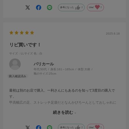
冬バージョンの、黒もオシャレですよ。
ふるくなりましたら、又購入させて頂きます。
参考になった
2
Like!
2
2025.6.18
リピ買いです！
サイズ：LLサイズ
色：白
パリカール
年代:
50代
身長:
161～165cm
体型:
大柄
靴のサイズ:
25cm
最初は別のお店で購入、一利さんにもあるのを知って3度目の購入で
す。
甲高幅広の足、ストレッチ足袋だとなんかびろーんとしておしゃれに
見えず。
続きを読む
こちらは大きめの足を優しく適度にキリッと見せてくれます。程よい
ストレッチなのでストレスも少ない。
24.5〜25が靴のサイズですが、LLで少し余裕あり。足袋は通常少しき
参考になった
2
Like!
1