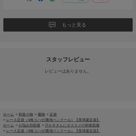
ついくらいな認識ですが、もしかしたらLでも履けるだろうか？
きつすぎて痛いのも困るので概ねこのサイズでオールシーズン着物の
強い味方です！
ありがとうレース足袋さま。
もっと見る
スタッフレビュー
レビューはありません。
ホーム
>
和装小物
>
履物
>
足袋
>
レース足袋（4枚コハゼ/裏地ベンクール）【美津菱足袋】
ホーム
>
お悩み別肌着
>
汗かきさんにオススメの和装肌着
>
レース足袋（4枚コハゼ/裏地ベンクール）【美津菱足袋】