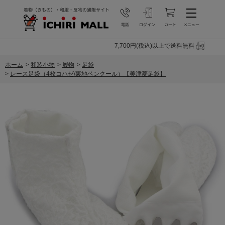
7,700円(税込)以上で送料無料
ホーム
>
和装小物
>
履物
>
足袋
>
レース足袋（4枚コハゼ/裏地ベンクール）【美津菱足袋】