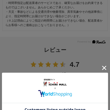
・時間帯指定は配送業者のサービスであり、確実なお届けをお約束できる
ものではございません。あらかじめご了承ください。
・天災・事故などによる交通渋滞や物量増加、異常気象やその他諸事情に
より、指定時間帯にお届けができない場合がございます。
（※上記理由によりご指定の時間帯にお届けができない場合、配送業者か
らお客様へのご連絡はおこなっておりません。）
レビュー
4.7
15
レビュー件数：
件
★
5
(11)
★
4
(4)
★
3
(0)
★
2
(0)
★
1
(0)