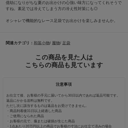
億劫になりがちな夏のお出かけの心強い味方になってくれそうで
すね。素足では冷えてしまう方の冷え性対策にも◎
オシャレで機能的なレース足袋でお出かけを楽しみませんか。
関連カテゴリ：
和装小物
/
履物
/
足袋
この商品を見た人は
こちらの商品も見ています
注意事項
お仕立て後、お客様の手元に届いてから30日以内であれば返品可能です。
返品にかかる送料は無料です。
ただし次に該当するものは返品をお受けできません。
・商品到着後31日以上経過した商品
・ご使用になられた商品
・お客様の元で、傷または破損が生じた商品
・1点あたり20万円以上の商品でお客様の寸法にお仕立て済みの場合