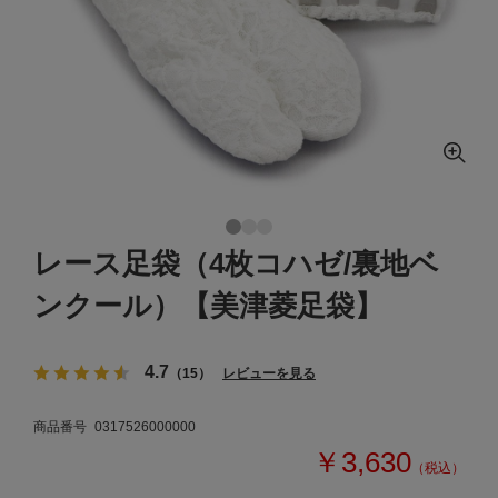
レース足袋（4枚コハゼ/裏地ベ
ンクール）【美津菱足袋】
4.7
（15）
レビューを見る
商品番号
0317526000000
￥3,630
（税込）