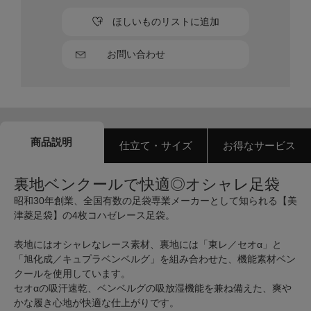
ほしいものリストに追加
お問い合わせ
商品説明
仕立て・サイズ
お得なサービス
裏地ベンクールで快適◎オシャレ足袋
昭和30年創業、全国有数の足袋専業メーカーとして知られる【美
津菱足袋】の4枚コハゼレース足袋。
表地にはオシャレなレース素材、裏地には「東レ／セオα」と
「旭化成／キュプラベンベルグ」を組み合わせた、機能素材ベン
クールを使用しています。
セオαの吸汗速乾、ベンベルグの吸放湿機能を兼ね備えた、爽や
かな履き心地が快適な仕上がりです。