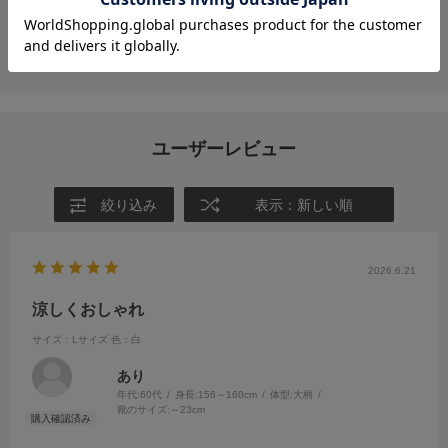
投稿画像はありません。
ユーザーレビュー
絞り込み
表示：新しい順
2026.6.21
涼しくおしゃれ
サイズ：Lサイズ
色：白
あり
年代:
60代
身長:
156～160cm
体型:
大柄
靴のサイズ:
～23cm