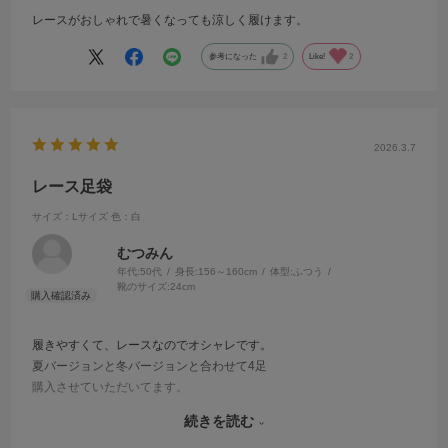
レースがおしゃれで暑くなっても涼しく履けます。
参考になった
2
Like!
2
2026.3.7
レース足袋
サイズ：Lサイズ
色：白
むつみん
年代:
50代
身長:
156～160cm
体型:
ふつう
靴のサイズ:
24cm
履きやすくて、レースなのでオシャレです。
夏バージョンと冬バージョンと合わせて4足
購入させていただいてます。
お友達も、たまに、着物ショップに、入店すると、スタッフさんから
続きを読む
オシャレですねーと、声かけられます。