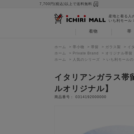
7,700円(税込)以上で送料無料
産地と着る人
いち利モール
着物
帯
ホーム
>
帯小物
>
帯留
>
ガラス製
>
イ
ホーム
>
Private Brand
>
オリジナル帯留
ホーム
>
人気のシリーズ
>
いち利モールの
イタリアンガラス帯
ルオリジナル】
商品番号：
0314192000000