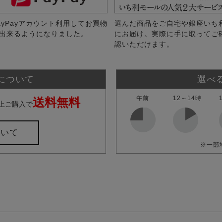
ayPayアカウント利用してお買物
選んだ商品をご自宅や銀座いち
出来るようになりました。
にお届け。実際に手に取ってご
認いただけます。
について
選べ
午前
12～14時
送料無料
上ご購入で
ついて
※一部