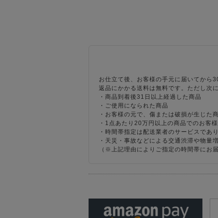
お仕立て後、お客様の手元に届いてから3
返品にかかる送料は無料です。ただし次
・商品到着後31日以上経過した商品
・ご使用になられた商品
・お客様の元で、傷または破損が生じた
・1点あたり20万円以上の商品でのお客
・時間帯指定は配送業者のサービスであ
・天災・事故などによる交通渋滞や物量
（※上記理由によりご指定の時間帯にお