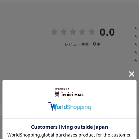
★
0.0
★
0
★
レビュー件数：
件
★
★
投稿画像はありません。