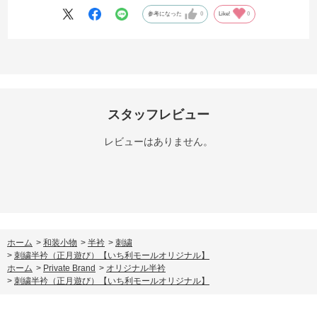
参考になった
0
Like!
0
スタッフレビュー
レビューはありません。
ホーム
>
和装小物
>
半衿
>
刺繍
>
刺繍半衿（正月遊び）【いち利モールオリジナル】
ホーム
>
Private Brand
>
オリジナル半衿
>
刺繍半衿（正月遊び）【いち利モールオリジナル】