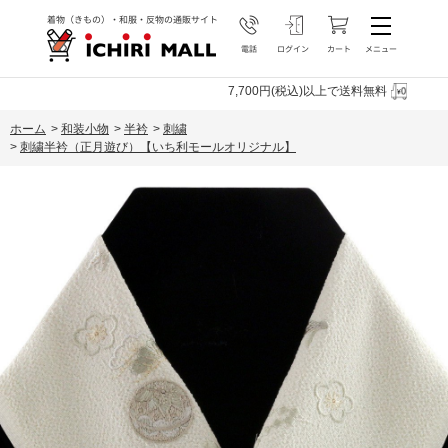
7,700円(税込)以上で送料無料
ホーム
>
和装小物
>
半衿
>
刺繍
>
刺繍半衿（正月遊び）【いち利モールオリジナル】