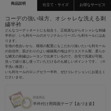
商品説明
仕立て・サイズ
お得なサービス
コーデの強い味方、オシャレな洗える刺
繍半衿
どんなコーディネートにも似合う、正統派ながらオシャレな刺繍
半衿が、いち利モールのオリジナルシリーズいち利モールにはあ
ります。
生地の色合いから、模様の配置にもこだわり抜いたいち利モール
の自信作。肌ざわりのよい縮緬風の地はポリエステル製、柔らか
な鱗文の刺繍はレーヨンで出来ているので、自宅で洗濯が可能。
洗って繰り返し使っていただけるのも嬉しいポイントです。（※
手洗い推奨）。
いち利モールのロングセラー半衿、ぜひコレクションにお迎えく
ださいませ。
関連商品
半衿付け用両面テープ【あづま姿】