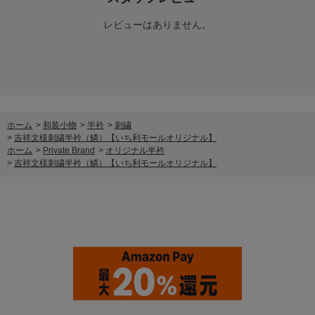
レビューはありません。
ホーム
>
和装小物
>
半衿
>
刺繍
>
吉祥文様刺繍半衿（鱗）【いち利モールオリジナル】
ホーム
>
Private Brand
>
オリジナル半衿
>
吉祥文様刺繍半衿（鱗）【いち利モールオリジナル】