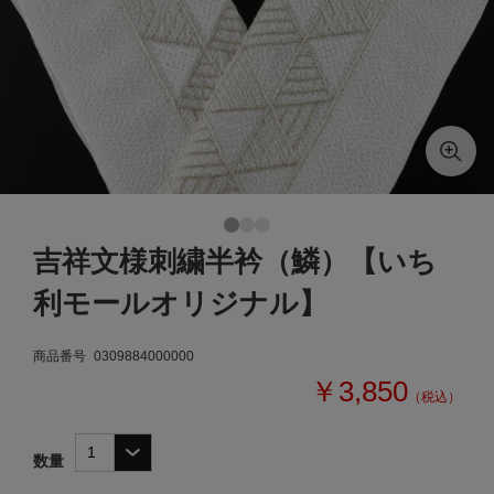
吉祥文様刺繍半衿（鱗）【いち
利モールオリジナル】
商品番号
0309884000000
￥3,850
（税込）
数量