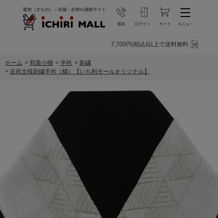
7,700円(税込)以上で送料無料
ホーム
>
和装小物
>
半衿
>
刺繍
>
吉祥文様刺繍半衿（鱗）【いち利モールオリジナル】