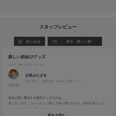
スタッフレビュー
絞り込み
表示：新しい順
新しい前結びグッズ
サイズ：Mサイズ
色：ネイビー
女将みたざき
年代:
70代～
身長:
151～155cm
体型:
ふつう
前結び用に重宝する便利グッズですね。
柔らかいので、コンパクトに畳んで持ち運びができ、荷物を減らした
いときにも良いと思われます！
Youtubeでも、使い方とポイントをご紹介させていただきましたので、
続きを読む