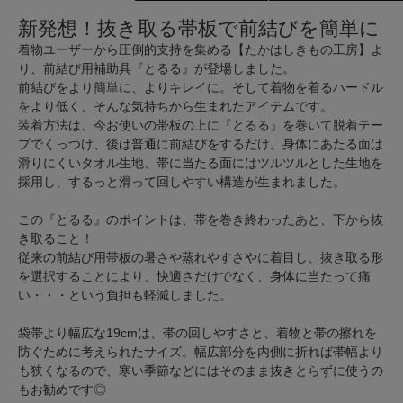
新発想！抜き取る帯板で前結びを簡単に
着物ユーザーから圧倒的支持を集める【たかはしきもの工房】よ
り、前結び用補助具『とるる』が登場しました。
前結びをより簡単に、よりキレイに。そして着物を着るハードル
をより低く、そんな気持ちから生まれたアイテムです。
装着方法は、今お使いの帯板の上に『とるる』を巻いて脱着テー
プでくっつけ、後は普通に前結びをするだけ。身体にあたる面は
滑りにくいタオル生地、帯に当たる面にはツルツルとした生地を
採用し、するっと滑って回しやすい構造が生まれました。
この『とるる』のポイントは、帯を巻き終わったあと、下から抜
き取ること！
従来の前結び用帯板の暑さや蒸れやすさやに着目し、抜き取る形
を選択することにより、快適さだけでなく、身体に当たって痛
い・・・という負担も軽減しました。
袋帯より幅広な19cmは、帯の回しやすさと、着物と帯の擦れを
防ぐために考えられたサイズ。幅広部分を内側に折れば帯幅より
も狭くなるので、寒い季節などにはそのまま抜きとらずに使うの
もお勧めです◎