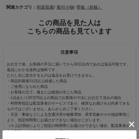
関連カテゴリ：
和装肌着
/
着付小物
/
帯板（前板）
この商品を見た人は
こちらの商品も見ています
注意事項
お仕立て後、お客様の手元に届いてから30日以内であれば返品可能です。
返品にかかる送料は無料です。
ただし次に該当するものは返品をお受けできません。
・商品到着後31日以上経過した商品
・ご使用になられた商品
・お客様の元で、傷または破損が生じた商品
・1点あたり20万円以上の商品でお客様の寸法にお仕立て済みの場合
・時間帯指定は配送業者のサービスであり、確実なお届けをお約束できる
ものではございません。あらかじめご了承ください。
・天災・事故などによる交通渋滞や物量増加、異常気象やその他諸事情に
より、指定時間帯にお届けができない場合がございます。
（※上記理由によりご指定の時間帯にお届けができない場合、配送業者か
らお客様へのご連絡はおこなっておりません。）