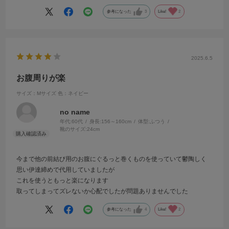
た。
参考になった
3
Like!
2
ウェストがあるので、Lサイズにしましたが、思いの外大きかったの
で、Mサイズでも良かったと思いました。
まだ使い方に慣れないのですが、もう少しすれば、自分なりのコツが
掴めそうです。
2025.6.5
かなり帯を強く結んでも抜けるので安心しました。前結びの必需品で
すね。
お腹周りが楽
サイズ：Mサイズ
色：ネイビー
no name
年代:
60代
身長:
156～160cm
体型:
ふつう
靴のサイズ:
24cm
今まで他の前結び用のお腹にぐるっと巻くものを使っていて鬱陶しく
思い伊達締めで代用していましたが
これを使うともっと楽になります
取ってしまってズレないか心配でしたが問題ありませんでした
参考になった
4
Like!
2