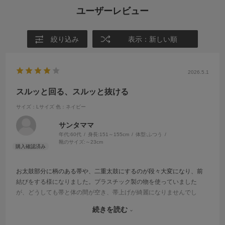
ユーザーレビュー
絞り込み
表示：新しい順
2026.5.1
スルッと回る、スルッと抜ける
サイズ：Lサイズ
色：ネイビー
サンタママ
年代:
60代
身長:
151～155cm
体型:
ふつう
靴のサイズ:
～23cm
お太鼓部分に柄のある帯や、二重太鼓にするのが段々大変になり、前
結びをする様になりました。プラスチック製の物を使っていました
が、どうしても帯と体の間が空き、帯上げが綺麗になりませんでし
た。
続きを読む
またプラスチックだとこれからの季節、無理！暑い！
これなら抜き取ってしまうので、暑くは無いかな、と思い購入しまし