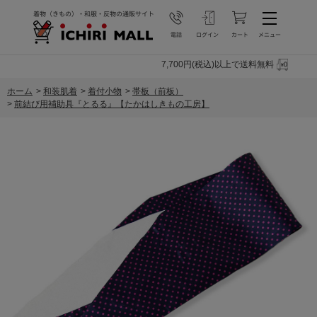
7,700円(税込)以上で送料無料
ホーム
>
和装肌着
>
着付小物
>
帯板（前板）
>
前結び用補助具『とるる』【たかはしきもの工房】