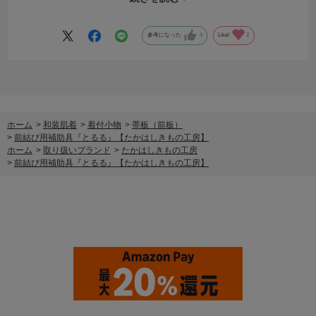
ぜひそちらも参考にしてみてくださいね。
参考になった
4
Like!
2
ホーム
>
和装肌着
>
着付小物
>
帯板（前板）
>
前結び用補助具『とるる』【たかはしきもの工房】
ホーム
>
取り扱いブランド
>
たかはしきもの工房
>
前結び用補助具『とるる』【たかはしきもの工房】