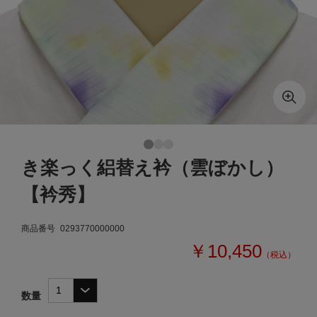
き楽っく絽替え衿（雲ぼかし）
【衿秀】
商品番号
0293770000000
￥10,450
（税込）
数量