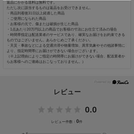
返品にかかる送料は無料です。
ただし次に該当するものは返品をお受けできません。
・商品到着後31日以上経過した商品
・ご使用になられた商品
・お客様の元で、傷または破損が生じた商品
・1点あたり20万円以上の商品でお客様の寸法にお仕立て済みの場合
・時間帯指定は配送業者のサービスであり、確実なお届けをお約束できる
ものではございません。あらかじめご了承ください。
・天災・事故などによる交通渋滞や物量増加、異常気象やその他諸事情に
より、指定時間帯にお届けができない場合がございます。
（※上記理由によりご指定の時間帯にお届けができない場合、配送業者か
らお客様へのご連絡はおこなっておりません。）
レビュー
0.0
0
レビュー件数：
件
(0)