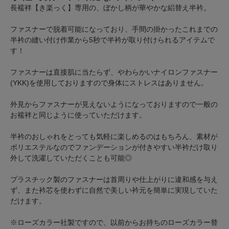
長襦袢【き楽っく】専用の、ぼかし柄が華やかな絽替え半衿。
ファスナーで脱着可能になっており、手間の掛かったこれまでの
半衿の縫い付け作業から5秒で半衿が取り付けられるアイテムで
す！
ファスナーは直接肌に当たらず、やわらかいナイロンファスナー
(YKK)を使用しておりますので身体にストレスはありません。
外見からファスナーが見えないようになっておりますので一般の
お襦袢と同じように使っていただけます。
半衿のおしゃれをとっても気軽に楽しめるのはもちろん、素材が
ポリエステルなのでファンデーションが付きやすい半衿だけ取り
外して洗濯していただくことも可能◎
プラスチック製のファスナーは首周りや仕上がりに違和感を与え
ず、また衿芯を使わずに自然で美しい衿元を簡単に実現していた
だけます。
※ローズカラー社製ですので、以前からお持ちのローズカラー替