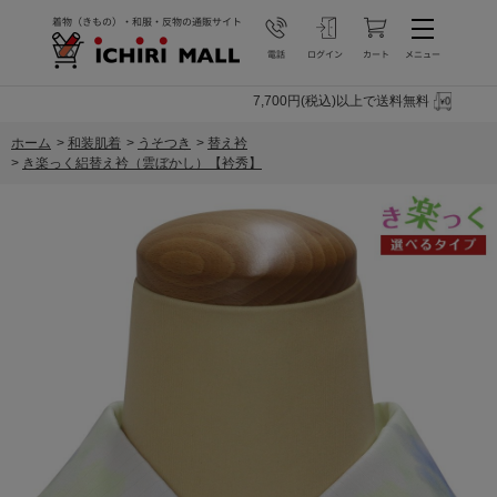
7,700円(税込)以上で送料無料
ホーム
>
和装肌着
>
うそつき
>
替え衿
>
き楽っく絽替え衿（雲ぼかし）【衿秀】