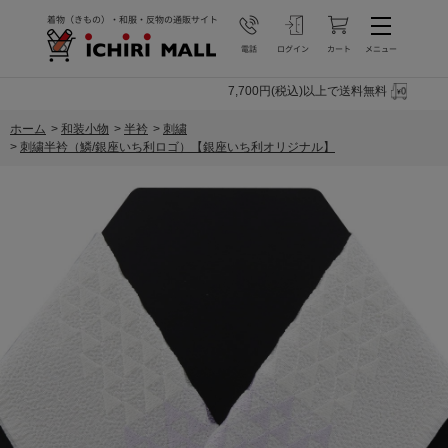
7,700円(税込)以上で送料無料
ホーム
>
和装小物
>
半衿
>
刺繍
>
刺繍半衿（鱗/銀座いち利ロゴ）【銀座いち利オリジナル】