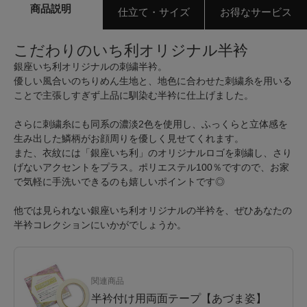
商品説明
仕立て・サイズ
お得なサービス
こだわりのいち利オリジナル半衿
銀座いち利オリジナルの刺繍半衿。
優しい風合いのちりめん生地と、地色に合わせた刺繍糸を用いる
ことで主張しすぎず上品に馴染む半衿に仕上げました。
さらに刺繍糸にも同系の濃淡2色を使用し、ふっくらと立体感を
生み出した鱗柄がお顔周りを優しく見せてくれます。
また、衣紋には「銀座いち利」のオリジナルロゴを刺繍し、さり
げないアクセントをプラス。ポリエステル100％ですので、お家
で気軽に手洗いできるのも嬉しいポイントです◎
他では見られない銀座いち利オリジナルの半衿を、ぜひあなたの
半衿コレクションにいかがでしょうか。
関連商品
半衿付け用両面テープ【あづま姿】