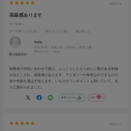
2025.5.6
高級感あります
色：生成り
サイズ感
:ちょうど良い
厚さ
:ちょうど良い
透け感
:なし
tutu
年代:
60代
身長:
151～155cm
体型:
小柄
靴のサイズ:
～23cm
歌舞伎の演目に合わせて購入。ふっくらしたちりめんに艶のある刺繍
がほどこされ、高級感があります。アイボリーの単色なのできものの
格や色柄を選ばず使えます。いちりのワンポイントも効いていて、友
人に褒められました。
参考になった
2
Like!
2
2025.4.1