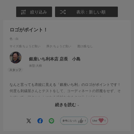
絞り込み
表示：新しい順
ロゴがポイント！
色：白
サイズ感
:ちょうど良い
厚さ
:ちょうど良い
透け感
:なし
銀座いち利本店 店長 小島
体型:
大柄
なんと言っても衣紋に見える「銀座いち利」のロゴがポイントです！
何度も刺繍屋さんとテストをして、コーディネートの邪魔をせず、そ
れでいて、アクセントになる絶妙な大きさに仕上げました。
お店に遊びにいらしたお客様が付けていると、ついつい嬉しくなって
続きを読む
しまいます。
参考になった
4
Like!
5