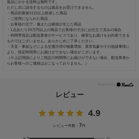
返品にかかる送料は無料です。
ただし次に該当するものは返品をお受けできません。
・商品到着後31日以上経過した商品
・ご使用になられた商品
・お客様の元で、傷または破損が生じた商品
・1点あたり20万円以上の商品でお客様の寸法にお仕立て済みの場合
・時間帯指定は配送業者のサービスであり、確実なお届けをお約束できる
ものではございません。あらかじめご了承ください。
・天災・事故などによる交通渋滞や物量増加、異常気象やその他諸事情に
より、指定時間帯にお届けができない場合がございます。
（※上記理由によりご指定の時間帯にお届けができない場合、配送業者か
らお客様へのご連絡はおこなっておりません。）
レビュー
4.9
7
レビュー件数：
件
★
5
(6)