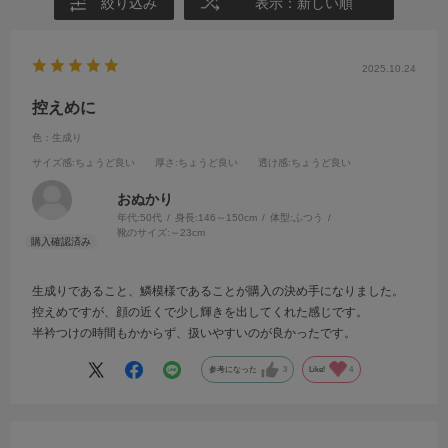
絞り込み
表示：新しい順
2025.10.24
控えめに
色：生成り
サイズ感
:ちょうど良い
厚さ
:ちょうど良い
透け感
:ちょうど良い
おぬかり
年代:
50代
身長:
146～150cm
体型:
ふつう
靴のサイズ:
～23cm
生成りであること、鱗模様であることが購入の決め手になりました。
控えめですが、顔の近くで少し輝きを出してくれた感じです。
半衿つけの時間もかからず、扱いやすいのが良かったです。
参考になった
3
Like!
4