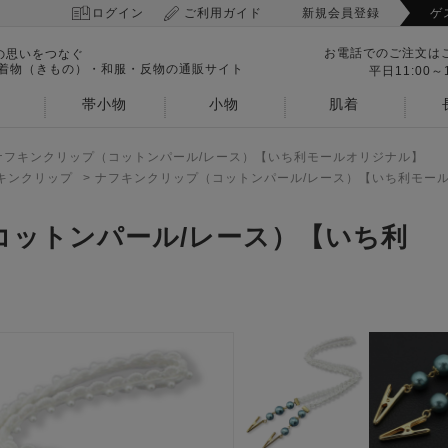
ログイン
ご利用ガイド
新規会員登録
ゲ
お電話でのご注文は
の思いをつなぐ
 着物（きもの）・和服・反物の通販サイト
平日11:00～1
帯小物
小物
肌着
ナフキンクリップ（コットンパール/レース）【いち利モールオリジナル】
キンクリップ
>
ナフキンクリップ（コットンパール/レース）【いち利モー
コットンパール/レース）【いち利