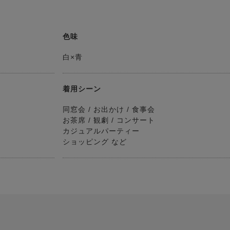
色味
白×青
着用シーン
同窓会 / お出かけ / 食事会
お茶席 / 観劇 / コンサート
カジュアルパーティー
ショッピング など