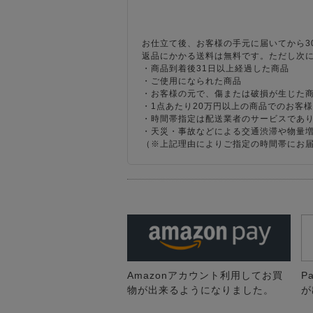
お仕立て後、お客様の手元に届いてから3
返品にかかる送料は無料です。ただし次
・商品到着後31日以上経過した商品
・ご使用になられた商品
・お客様の元で、傷または破損が生じた
・1点あたり20万円以上の商品でのお客
・時間帯指定は配送業者のサービスであ
・天災・事故などによる交通渋滞や物量
（※上記理由によりご指定の時間帯にお
Amazonアカウント利用してお買
P
物が出来るようになりました。
が