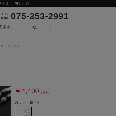
スト様
0円（0点）
075-353-2991
こちら
8:00
長襦袢
検索
ルオリジナル】
￥4,400
（税込）
カラー：
白×青