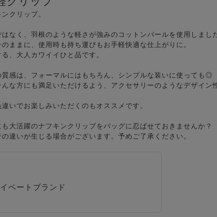
軽クリップ
キンクリップ。
ではなく、羽根のような軽さが強みのコットンパールを使用しまし
そのままに、使用時も持ち運びもお手軽快適な仕上がりに。
ぐる、大人カワイイひと品です。
の質感は、フォーマルにはもちろん、シンプルな装いに使っても◎
そんな方にも満足いただけるよう、アクセサリーのようなデザイン
色違いでお楽しみいただくのもオススメです。
にも大活躍のナフキンクリップをバッグに忍ばせておきませんか？
干の違いが生じる場合がございます。予めご了承ください。
イベートブランド