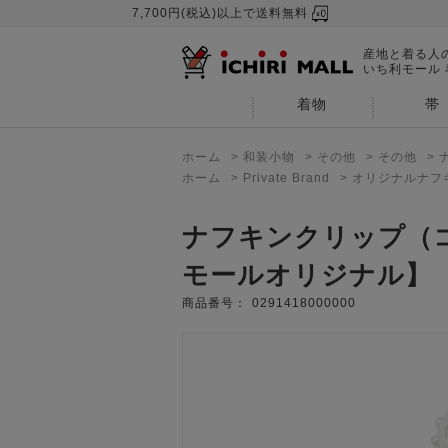
7,700円(税込)以上で送料無料
産地と着る人
いち利モール
着物
帯
ホーム
>
和装小物
>
その他
>
その他
>
ホーム
>
Private Brand
>
オリジナルナフ
ナフキンクリップ（
モールオリジナル】
商品番号：
0291418000000