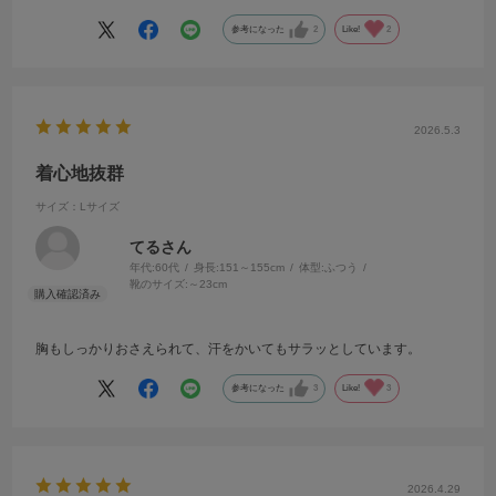
参考になった
2
Like!
2
2026.5.3
着心地抜群
サイズ：Lサイズ
てるさん
年代:
60代
身長:
151～155cm
体型:
ふつう
靴のサイズ:
～23cm
胸もしっかりおさえられて、汗をかいてもサラッとしています。
参考になった
3
Like!
3
2026.4.29