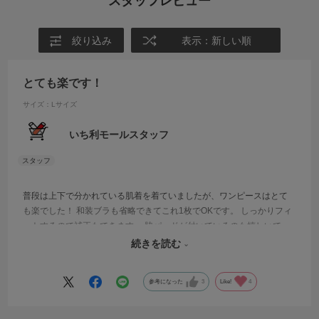
スタッフレビュー
絞り込み
表示：新しい順
とても楽です！
サイズ：Lサイズ
いち利モールスタッフ
普段は上下で分かれている肌着を着ていましたが、ワンピースはとて
も楽でした！ 和装ブラも省略できてこれ1枚でOKです。 しっかりフィ
ットするので補正もできます。 脇パッドが付いているのも嬉しいで
す。 ストレッチなので動きやすく、かぶらず足から着ることもできま
続きを読む
した。 1枚あるととても便利です。
参考になった
3
Like!
4