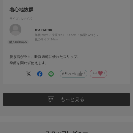
着心地抜群
サイズ：Lサイズ
no name
年代:
60代
身長:
161～165cm
体型:
ふつう
靴のサイズ:
24cm
脱ぎ着がラク、吸湿速乾に優れたスリップ。
季節を問わず使えます。
参考になった
2
Like!
2
もっと見る