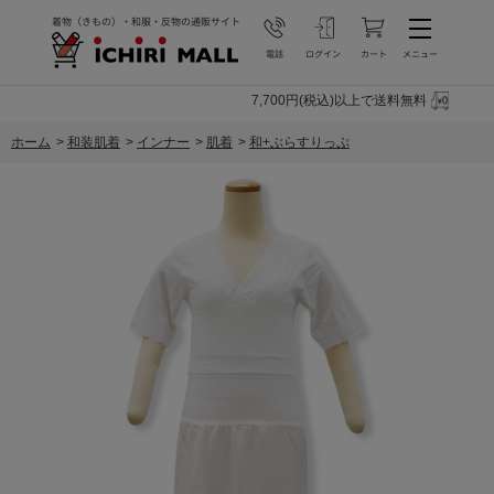
7,700円(税込)以上で送料無料
ホーム
>
和装肌着
>
インナー
>
肌着
>
和+ぶらすりっぷ