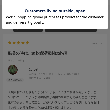
ユーザーレビュー
絞り込み
表示：新しい順
2026.7.7
酷暑の時代、速乾透湿素材は必須
サイズ：Mサイズ
はつき
年代:
60代
身長:
151～155cm
体型:
小柄
靴のサイズ:
～23cm
天然素材の優しさもわかるけれども、ここまで暑さが厳しくなると、
登山のウェアのような高機能性が着物の肌着にも必要だと思います。
素材の良さ、そして重なりが少ないスリップと言う形態、どちらも日
本の夏に必要な着物のための肌着と感じました。