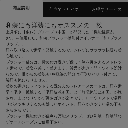
商品説明
仕立て・サイズ
お得なサービス
和装にも洋装にもオススメの一枚
上見頃に【東レ】グループ（中国）が開発した「機能性原糸
(R)」を使用した、和装ブラジャー機能付きインナー「和+ブラス
リップ」。
汗を取り込んで素早く発散するので、ムレずにサラサラ快適な着
心地です。
ブラジャー部分は、締め付け過ぎず優しく胸を押さえるストレッ
チ素材で、着姿を美しく整えます。衿元が大きく開くワイド設計
なので、足からの着脱もOK◎脇の部分は汗取りパット付きで、
脇汗も気になりません。
着物の動きにフィットする五分丈のフレアースカートは、汗を素
早く吸水・拡散する「吸汗速乾加工」と「静電気防止加工」が施
され、まとわりつかず裾さばきが楽々です。ローウエストで帯周
りがスッキリするのも嬉しいポイント。汗をかきやすい帯の下も
さらさらです。
ブラジャー機能付きが便利な万能スリップ。ぜひ和装・洋装問わ
ずオールシーズンご使用下さい。