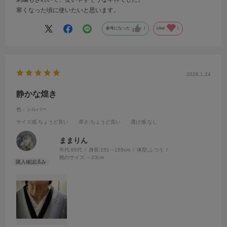
寒くなった頃に使いたいと思います。
参考になった
1
Like!
1
2026.1.24
静かな煌き
色：シルバー
サイズ感
:ちょうど良い
厚さ
:ちょうど良い
透け感
:なし
ままりん
年代:
60代
身長:
151～155cm
体型:
ふつう
靴のサイズ:
～23cm