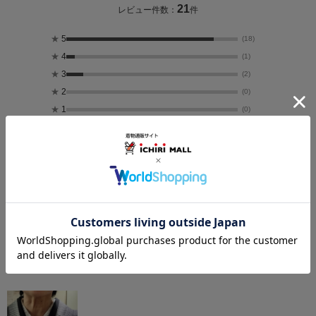
21
レビュー件数：
件
★
5
(18)
★
4
(1)
★
3
(2)
★
2
(0)
★
1
(0)
サイズ感
小さめ
大きめ
厚さ
薄い
厚い
透け感
なし
あり
レビュー画像一覧