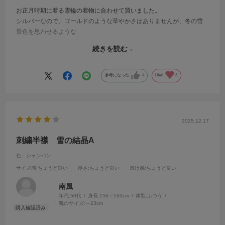
お正月時期に着る雪輪の着物に合わせて買いました。
シルバーなので、ゴールドのような華やかさはありませんが、冬の雪
景色を思わせるような
静かな煌きが大人の装いを一層引き立ててくれます。
続きを読む
黒の小紋の着物にシルバーはよく映えます。
多色の可愛い半襟より、すっきりしたカッコよさを感じさせて、とて
も素敵です。
参考になった
4
Like!
3
2025.12.17
刺繍半襟 雪の結晶A
色：シャンパン
サイズ感
:ちょうど良い
厚さ
:ちょうど良い
透け感
:ちょうど良い
南風
年代:
50代
身長:
156～160cm
体型:
ふつう
靴のサイズ:
～23cm