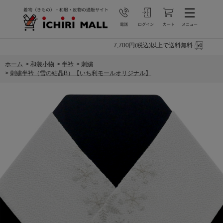
7,700円(税込)以上で送料無料
ホーム
>
和装小物
>
半衿
>
刺繍
>
刺繍半衿（雪の結晶B）【いち利モールオリジナル】