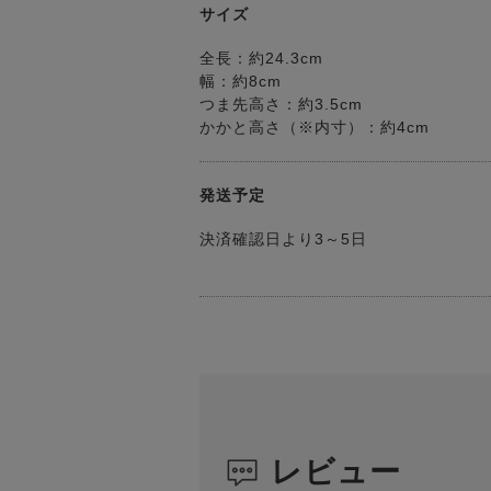
サイズ
全長：約24.3cm
幅：約8cm
つま先高さ：約3.5cm
かかと高さ（※内寸）：約4cm
発送予定
決済確認日より3～5日
レビュー