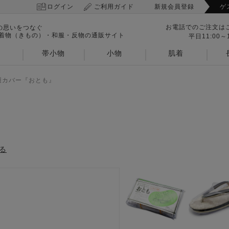
ログイン
ご利用ガイド
新規会員登録
ゲ
お電話でのご注文は
の思いをつなぐ
 着物（きもの）・和服・反物の通販サイト
平日11:00～1
帯小物
小物
肌着
履カバー『おとも』
』
る