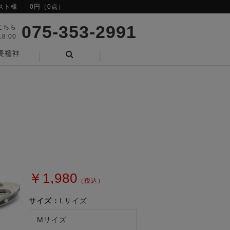
スト様
0円（0点）
075-353-2991
こちら
8:00
長襦袢
検索
￥1,980
（税込）
サイズ：
Lサイズ
Mサイズ