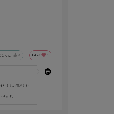
になった
0
Like!
0
つけたままの商品をお
いります。