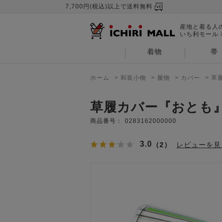
7,700円(税込)以上で送料無料
産地と着る人
いち利モール
着物
帯
ホーム
>
和装小物
>
履物
>
カバー
>
草
草履カバー『おとも
商品番号：
0283162000000
3.0
（2）
レビューを見