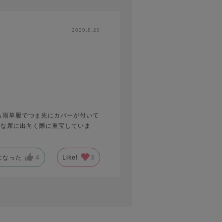
2020.8.20
ら雨草履でつま先にカバーが付いて
ルな席に出向く際に重宝していま
になった
4
Like!
3