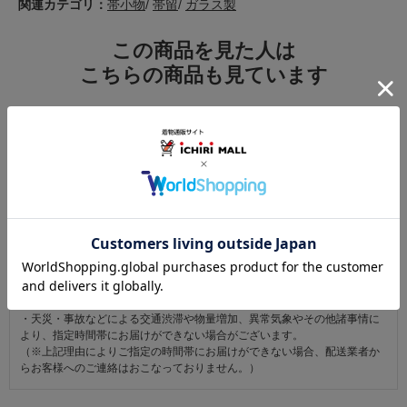
関連カテゴリ：
帯小物
/
帯留
/
ガラス製
この商品を見た人は
こちらの商品も見ています
注意事項
お仕立て後、お客様の手元に届いてから30日以内であれば返品可能です。
返品にかかる送料は無料です。
ただし次に該当するものは返品をお受けできません。
・商品到着後31日以上経過した商品
・ご使用になられた商品
・お客様の元で、傷または破損が生じた商品
・1点あたり20万円以上の商品でお客様の寸法にお仕立て済みの場合
・時間帯指定は配送業者のサービスであり、確実なお届けをお約束できる
ものではございません。あらかじめご了承ください。
・天災・事故などによる交通渋滞や物量増加、異常気象やその他諸事情に
より、指定時間帯にお届けができない場合がございます。
（※上記理由によりご指定の時間帯にお届けができない場合、配送業者か
らお客様へのご連絡はおこなっておりません。）