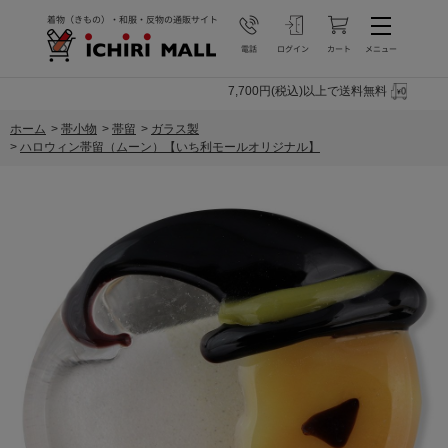
7,700円(税込)以上で送料無料
ホーム
>
帯小物
>
帯留
>
ガラス製
>
ハロウィン帯留（ムーン）【いち利モールオリジナル】