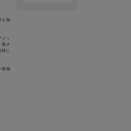
替え袖
マジッ
く裾さ
気軽に
い着物