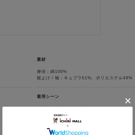
素材
身頃：綿100%
裾よけ / 袖：キュプラ51%、ポリエステル49%
着用シーン
同窓会 / お出かけ / 食事会
お茶席 / 観劇 / コンサート
カジュアルパーティー
ショッピング など