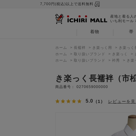
7,700円(税込)以上で送料無料
産地と着る人
いち利モール
着物
帯
ホーム
>
長襦袢
>
き楽っく用
>
き楽っく
ホーム
>
取り扱いブランド
>
き楽っく
>
ホーム
>
取り扱いブランド
>
衿秀
>
き楽
き楽っく長襦袢（市
商品番号：
0270659000000
5.0
（1）
レビューを見