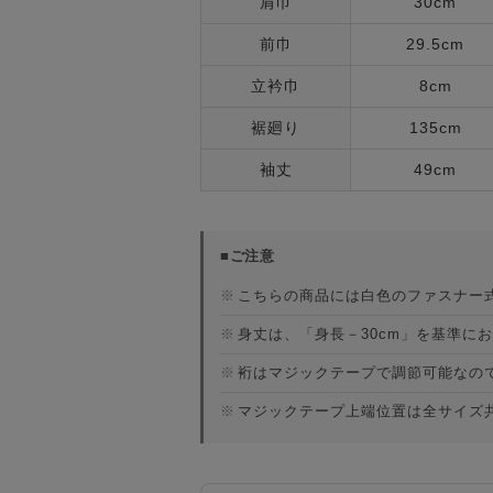
肩巾
30cm
前巾
29.5cm
立衿巾
8cm
裾廻り
135cm
袖丈
49cm
■ご注意
※
こちらの商品には白色のファスナー
※
身丈は、「身長－30cm」を基準に
※
裄はマジックテープで調節可能なの
※
マジックテープ上端位置は全サイズ共通