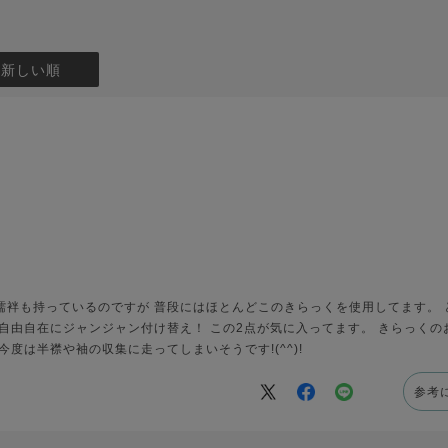
：新しい順
襦袢も持っているのですが 普段にはほとんどこのきらっくを使用してます。 
自由自在にジャンジャン付け替え！ この2点が気に入ってます。 きらっく
度は半襟や袖の収集に走ってしまいそうです!(^^)!
参考