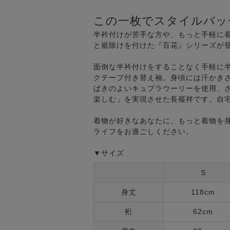
この一枚でスタイルバッ
半衿付けが苦手な方や、もっと手軽に
と裾除けを付けた『百花』シリーズが
面倒な半衿付けをすることなく手軽に
クテープ付き替え袖。身頃には汗かき
ばきのよいキュプラウーリーを使用、
楽しむ」を実現させた長襦袢です。自
着物が好きなあなたに、もっと着物を
ライフをお過ごしください。
▼サイズ
S
身丈
118cm
裄
62cm