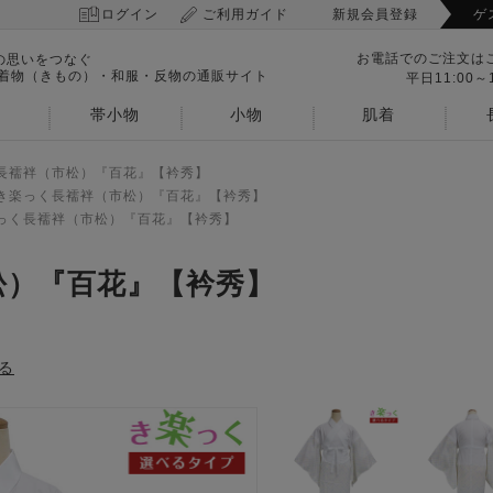
ログイン
ご利用ガイド
新規会員登録
ゲ
お電話でのご注文は
の思いをつなぐ
 着物（きもの）・和服・反物の通販サイト
平日11:00～1
帯小物
小物
肌着
長襦袢（市松）『百花』【衿秀】
き楽っく長襦袢（市松）『百花』【衿秀】
っく長襦袢（市松）『百花』【衿秀】
松）『百花』【衿秀】
る