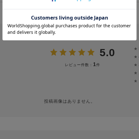
★
5.0
★
1
★
レビュー件数：
件
★
★
投稿画像はありません。