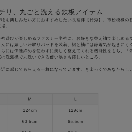
チリ、丸ごと洗える鉄板アイテム
着物を楽しみたい方におすすめしたい長襦袢【衿秀】。市松模様の
登場。
半衿遊びが楽しめるファスナー半衿に、お好きな替え袖で楽しめる
さんには嬉しい汗取りパッドを装着、裾と袖には静電気が起きにく
さらには伊達締めを使わずに美しく整えてくれる機能性をもち、「
宅の洗濯機で丸洗いできる使い易さも嬉しいところ。
身近に感じてもらえる一枚になっています。き楽っくであなたらし
M
L
124cm
129cm
63.5cm
65.5cm