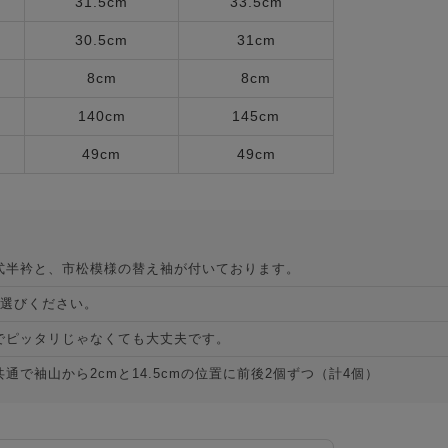
31.5cm
33.5cm
30.5cm
31cm
8cm
8cm
140cm
145cm
49cm
49cm
式半衿と、市松模様の替え袖が付いております。
お選びください。
でピッタリじゃなくても大丈夫です。
で袖山から2cmと14.5cmの位置に前後2個ずつ（計4個）