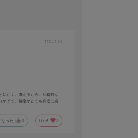
2021.6.14
とにかく、洗えるから、肌襦袢な
のおかげで、着物がとても身近に楽
になった
3
Like!
2