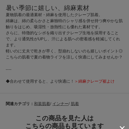
暑い季節に嬉しい、綿麻素材
夏物肌着の最適素材・綿麻を使用したクレープ肌着。
綿麻は、綿の柔らかさと麻独特のシャリ感を併せ持つ爽やかな肌
触りをはじめ、吸湿性・放熱性にも優れた素材です。
さらに、特徴的なシボを織り出すクレープ生地を採用すること
で、より通気性がUPし、汗による肌への密着感を軽減してくれ
ます。
軽いのに丈夫で乾きが早く、型崩れしないのも嬉しいポイント◎
こちらの肌着で夏の着物ライフを涼しく快適にしてみませんか？
----
◆合わせて使用すると、より快適に！
＞綿麻クレープ裾よけ
関連カテゴリ：
和装肌着
/
インナー
/
肌着
この商品を見た人は
こちらの商品も見ています