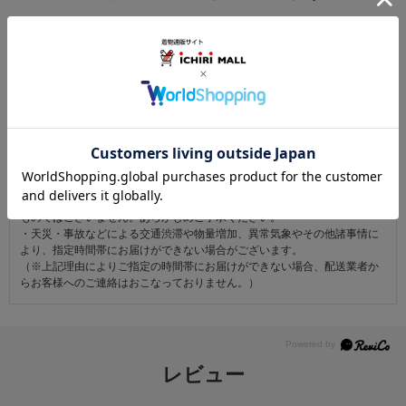
注意事項
お仕立て後、お客様の手元に届いてから30日以内であれば返品可能です。
返品にかかる送料は無料です。
ただし次に該当するものは返品をお受けできません。
・商品到着後31日以上経過した商品
・ご使用になられた商品
・お客様の元で、傷または破損が生じた商品
・1点あたり20万円以上の商品でお客様の寸法にお仕立て済みの場合
・時間帯指定は配送業者のサービスであり、確実なお届けをお約束できる
ものではございません。あらかじめご了承ください。
・天災・事故などによる交通渋滞や物量増加、異常気象やその他諸事情に
より、指定時間帯にお届けができない場合がございます。
（※上記理由によりご指定の時間帯にお届けができない場合、配送業者か
らお客様へのご連絡はおこなっておりません。）
レビュー