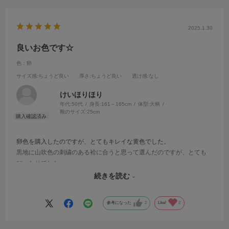
2025.1.30
良いお色です☆
色：卵
サイズ感
:ちょうど良い
厚さ
:ちょうど良い
透け感
:なし
けいほりほり
年代:
50代
身長:
161～165cm
体型:
大柄
靴のサイズ:
25cm
卵色を購入したのですが、とてもキレイな黄色でした。
黒地に山吹色の刺繍のある袷に合うと思って選んだのですが、とても
ぴったりでした。
肌触りもとても良く質感も高見えします。
続きを読む
洗えますし言うこと無しです。また別のお色も欲しいです。
参考になった
2
Like!
2