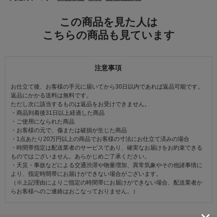
この商品を見た人は
こちらの商品も見ています
注意事項
お仕立て後、お客様の手元に届いてから30日以内であれば返品可能です。
返品にかかる送料は無料です。
ただし次に該当するものは返品をお受けできません。
・商品到着後31日以上経過した商品
・ご使用になられた商品
・お客様の元で、傷または破損が生じた商品
・1点あたり20万円以上の商品でお客様の寸法にお仕立て済みの場合
・時間帯指定は配送業者のサービスであり、確実なお届けをお約束できる
ものではございません。あらかじめご了承ください。
・天災・事故などによる交通渋滞や物量増加、異常気象やその他諸事情に
より、指定時間帯にお届けができない場合がございます。
（※上記理由によりご指定の時間帯にお届けができない場合、配送業者か
らお客様へのご連絡はおこなっておりません。）