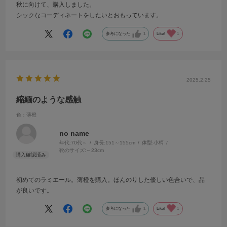
秋に向けて、購入しました。
シックなコーディネートをしたいとおもっています。
参考になった
1
Like!
1
2025.2.25
縮緬のような感触
色：薄橙
no name
年代:
70代～
身長:
151～155cm
体型:
小柄
靴のサイズ:
～23cm
初めてのラミエール。薄橙を購入。ほんのりした優しい色合いで、品
が良いです。
参考になった
1
Like!
1