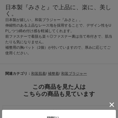
日本製『みさと』で上品に、楽に、美し
く。
日本製が嬉しい、和装ブラジャー『みさと』。
伸縮性のある上品なレース地を採用することで、デザイン性をU
Pしつつ締め付け感を軽減してくれます。
前ファスナーで着脱も楽々◎ファスナー裏は当て布付きで、肌当
たりも気になりません。
補整用の胸パット（2個）が付いていますので、厚みに応じてご
使用ください。
関連カテゴリ：
和装肌着
/
補整着
/
和装ブラジャー
この商品を見た人は
こちらの商品も見ています
注意事項