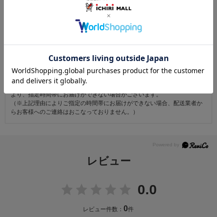
お仕立て後、お客様の手元に届いてから30日以内であれば返品可能です。
返品にかかる送料は無料です。
ただし次に該当するものは返品をお受けできません。
・商品到着後31日以上経過した商品
・ご使用になられた商品
・お客様の元で、傷または破損が生じた商品
・1点あたり20万円以上の商品でお客様の寸法にお仕立て済みの場合
・時間帯指定は配送業者のサービスであり、確実なお届けをお約束できる
ものではございません。あらかじめご了承ください。
・天災・事故などによる交通渋滞や物量増加、異常気象やその他諸事情に
より、指定時間帯にお届けができない場合がございます。
（※上記理由によりご指定の時間帯にお届けができない場合、配送業者か
らお客様へのご連絡はおこなっておりません。）
レビュー
0.0
0
レビュー件数：
件