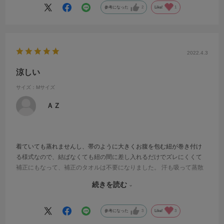
くの一麻子も購入させていただきました♪
参考になった
2
Like!
1
2022.4.3
涼しい
サイズ：Mサイズ
ＡＺ
着ていても蒸れませんし、帯のように大きくお腹を包む紐が巻き付け
る様式なので、結ばなくても紐の間に差し入れるだけでズレにくくて
補正にもなって、補正のタオルは不要になりました。 汗も吸って蒸散
してくれるようで、涼しく良かったです。今は少し肌触りが硬くてチ
続きを読む
クチクする様なので、肌襦袢の上から着て、肌に直接触れない様にし
て着用しています。
参考になった
3
Like!
3