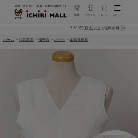
7,700円(税込)以上で送料無料
ホーム
>
和装肌着
>
補整着
>
パッド
>
本麻補正着