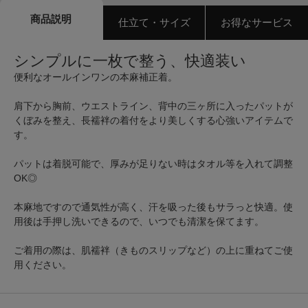
商品説明
仕立て・サイズ
お得なサービス
シンプルに一枚で整う、快適装い
便利なオールインワンの本麻補正着。
肩下から胸前、ウエストライン、背中の三ヶ所に入ったパットが
くぼみを整え、長襦袢の着付をより美しくする心強いアイテムで
す。
パットは着脱可能で、厚みが足りない時はタオル等を入れて調整
OK◎
本麻地ですので通気性が高く、汗を吸った後もサラっと快適。使
用後は手押し洗いできるので、いつでも清潔を保てます。
ご着用の際は、肌襦袢（きものスリップなど）の上に重ねてご使
用ください。