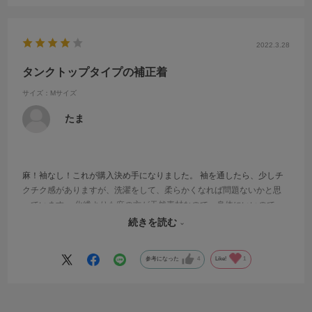
2022.3.28
タンクトップタイプの補正着
サイズ：Mサイズ
たま
麻！袖なし！これが購入決め手になりました。 袖を通したら、少しチ
クチク感がありますが、洗濯をして、柔らかくなれば問題ないかと思
っています。 化繊よりも麻の方が天然素材なので、身体にいいので
は？と思います！Mサイズ購入しましたが、全体的に大きいサイズなの
続きを読む
で、Sサイズがあれば、いいかと思います。
参考になった
4
Like!
1