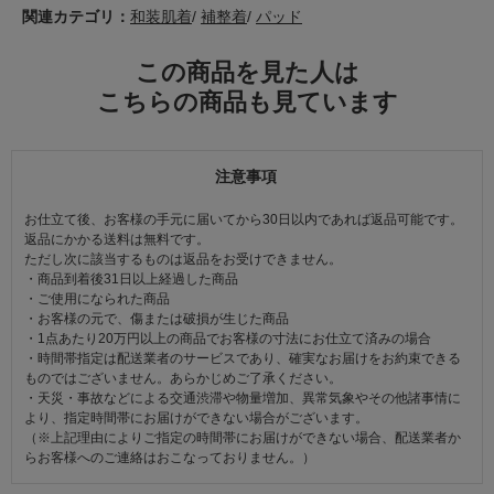
関連カテゴリ：
和装肌着
/
補整着
/
パッド
この商品を見た人は
こちらの商品も見ています
注意事項
お仕立て後、お客様の手元に届いてから30日以内であれば返品可能です。
返品にかかる送料は無料です。
ただし次に該当するものは返品をお受けできません。
・商品到着後31日以上経過した商品
・ご使用になられた商品
・お客様の元で、傷または破損が生じた商品
・1点あたり20万円以上の商品でお客様の寸法にお仕立て済みの場合
・時間帯指定は配送業者のサービスであり、確実なお届けをお約束できる
ものではございません。あらかじめご了承ください。
・天災・事故などによる交通渋滞や物量増加、異常気象やその他諸事情に
より、指定時間帯にお届けができない場合がございます。
（※上記理由によりご指定の時間帯にお届けができない場合、配送業者か
らお客様へのご連絡はおこなっておりません。）