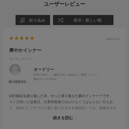
ユーザーレビュー
絞り込み
表示：新しい順
2024.9.25
爽やかインナー
サイズ：Lサイズ
オードリー
年代:
70代～
身長:
156～160cm
体型:
ふつう
靴のサイズ:
25cm
試行錯誤を繰り返した末、やっと巡り逢えた麻のインナー？です。
３ヶ月続いた猛暑日。仕事柄着物で出かけなくてはならない日もあ
り、如何にしてサラリと楽に着られるかを毎回試しては、高橋きもの
工房さんのお品物に辿り着きました。
続きを読む
これからは迷わず着用させていただき、楽な、そしてスッキリ着付け
で着物を楽しんでいきたいと思っています。