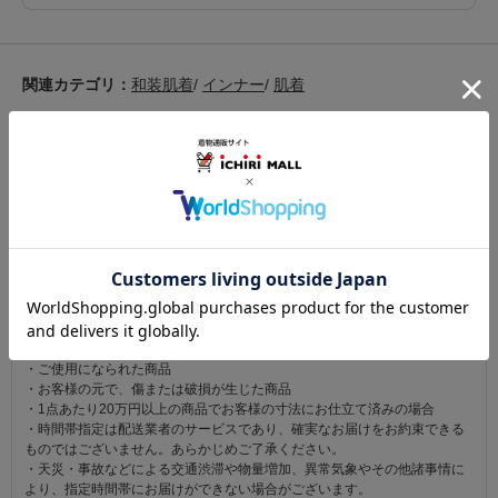
関連カテゴリ：
和装肌着
/
インナー
/
肌着
この商品を見た人は
こちらの商品も見ています
注意事項
お仕立て後、お客様の手元に届いてから30日以内であれば返品可能です。
返品にかかる送料は無料です。
ただし次に該当するものは返品をお受けできません。
・商品到着後31日以上経過した商品
・ご使用になられた商品
・お客様の元で、傷または破損が生じた商品
・1点あたり20万円以上の商品でお客様の寸法にお仕立て済みの場合
・時間帯指定は配送業者のサービスであり、確実なお届けをお約束できる
ものではございません。あらかじめご了承ください。
・天災・事故などによる交通渋滞や物量増加、異常気象やその他諸事情に
より、指定時間帯にお届けができない場合がございます。