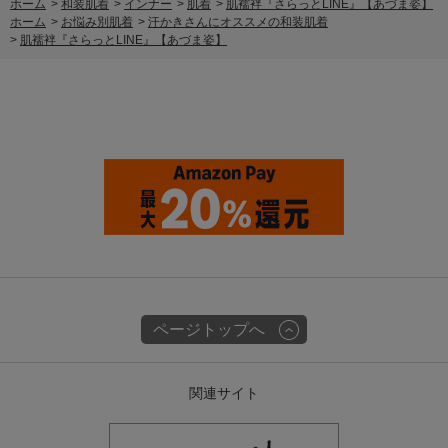
ホーム
>
和装肌着
>
インナー
>
肌着
>
肌襦袢『さらっとLINE』【あづま姿】
ホーム
>
お悩み別肌着
>
汗かきさんにオススメの和装肌着
>
肌襦袢『さらっとLINE』【あづま姿】
ページトップへ
関連サイト