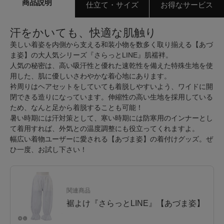
商品説明
仕立て・サイズ
お得なサービス
汗をかいても、快適な肌触り
美しい着姿を内側から支える和装小物を数多く取り揃える【あづ
ま姿】の大人気シリーズ『さらっとLINE』肌襦袢。
人気の秘密は、高い吸汗性と優れた速乾性を備えた特殊生地を使
用した、肌に優しいさわやかな着心地にあります。
衿周りはヘアセットをしていても着脱しやすいよう、ワイドに開
閉できる造りになっています。伸縮性の高い生地を採用している
ため、なんと足から着脱することも可能！
暑い時期には汗対策として、寒い時期には防寒用のインナーとし
て着用すれば、外気との温度調整にも役立ってくれますよ。
幅広い着物ユーザーに愛される【あづま姿】の着付けグッズ。ぜ
ひ一度、お試し下さい！
関連商品
裾よけ『さらっとLINE』【あづま姿】