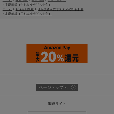
>
本麻前板（手もみ楊柳/ベルト付）
ホーム
>
お悩み別肌着
>
汗かきさんにオススメの和装肌着
>
本麻前板（手もみ楊柳/ベルト付）
ページトップへ
関連サイト