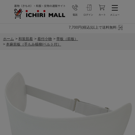
7,700円(税込)以上で送料無料
ホーム
>
和装肌着
>
着付小物
>
帯板（前板）
>
本麻前板（手もみ楊柳/ベルト付）