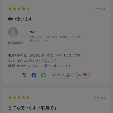
2025.9.6
年中使います
Nob
年代:
70代～
身長:
161～165cm
体型:
大柄
靴のサイズ:
24cm
暖房で冬でも汗ばむ事が多いので、年中使えそうです。
まだ、そんなに使い込んでないので、
耐用性は分からないので、星一つ減らしました。
参考になった
1
Like!
1
2025.6.4
とても使いやすい❗️快適です