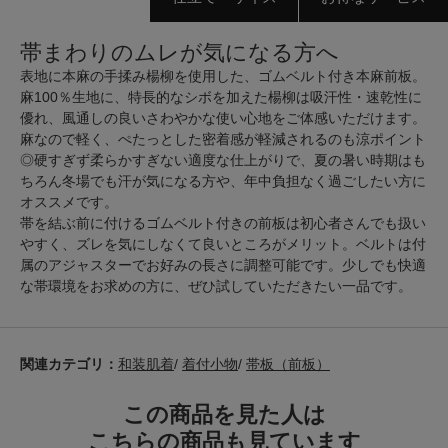
帯まわりのムレが気になる方へ
表地に本麻の手揉み楊柳を使用した、ゴムベルト付き本麻前板。
麻100％生地に、特長的なシボを加えた楊柳は吸汗性・速乾性に
優れ、風通しの良いさわやかな使い心地をご体感いただけます。
麻なので軽く、ぺたっとした密着感が軽減されるのも涼ポイント
◎硬すぎず柔らかすぎない適度な仕上がりで、夏の暑い時期はも
ちろん冬場でも汗が気になる方や、年中負担なく過ごしたい方に
オススメです。
帯を結ぶ前に付けるゴムベルト付きの前板は初心者さんでも扱い
やすく、ズレを気にしなくて良いところがメリット。ベルトは付
属のアジャスターでお好みの長さに調整可能です。少しでも快適
な帯環境をお求めの方に、ぜひ試していただきたい一品です。
関連カテゴリ：
和装肌着
/
着付小物
/
帯板（前板）
この商品を見た人は
こちらの商品も見ています