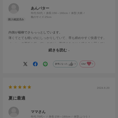
あんバター
年代:
50代
身長:
156～160cm
体型:
大柄
靴のサイズ:
25cm
内側が楊柳でさらっっとしています。
薄くてとても軽いのにしっかりしていて、帯も締めやすく快適です。
メッシュの帯板も持っていますが、帯締めをキツく締めると凹んでし
まうので、こちらの方が使いやすいかったです。
続きを読む
冬もこれでいいなと思いました。
参考になった
0
Like!
3
2024.6.20
夏に最適
ママさん
年代:
70代～
身長:
156～160cm
体型:
ふつう