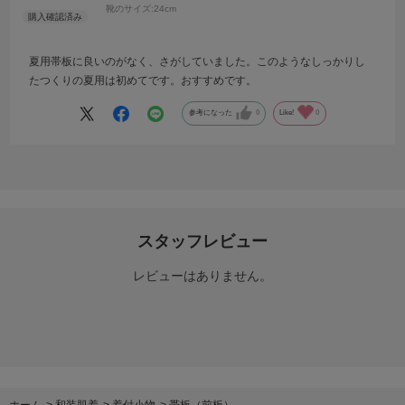
靴のサイズ:
24cm
夏用帯板に良いのがなく、さがしていました。このようなしっかりし
たつくりの夏用は初めてです。おすすめです。
参考になった
0
Like!
0
スタッフレビュー
レビューはありません。
ホーム
>
和装肌着
>
着付小物
>
帯板（前板）