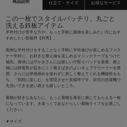
商品説明
仕立て・サイズ
お得なサービス
この一枚でスタイルバッチリ、丸ごと
洗える鉄板アイテム
半衿付けが苦手な方や、もっと手軽に着物を楽しみたい方におす
すめしたい長襦袢【衿秀】。
面倒な半衿付けをすることなく手軽に半衿遊びが楽しめるファス
ナー半衿に、お好きな替え袖を楽しめるマジックテープをつけた
袖先。身頃には汗かきさんには嬉しい汗取りパッドを装着、裾と
袖には静電気が起きにくく裾さばきのよいキュプラウーリーを使
用、さらには伊達締めを使わずに美しく整えてくれる機能性をも
ち、「気軽に楽しむ」を実現させた長襦袢です。自宅の洗濯機で
丸洗いできる使い易さも嬉しいところ。
着物が好きなあなたに、もっと着物を身近に感じてもらえる一枚
になっています。き楽っくであなたらしい着物ライフをお過ごし
ください。
▼サイズ