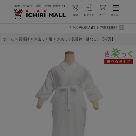
7,700円(税込)以上で送料無料
ホーム
>
長襦袢
>
き楽っく用
>
き楽っく長襦袢（袖なし）【衿秀】