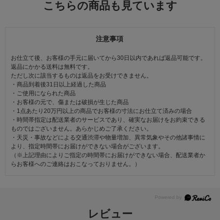
こちらの商品も見ています
注意事項
お仕立て後、お客様の手元に届いてから30日以内であれば返品可能です。
返品にかかる送料は無料です。
ただし次に該当するものは返品をお受けできません。
・商品到着後31日以上経過した商品
・ご使用になられた商品
・お客様の元で、傷または破損が生じた商品
・1点あたり20万円以上の商品でお客様の寸法にお仕立て済みの場合
・時間帯指定は配送業者のサービスであり、確実なお届けをお約束できる
ものではございません。あらかじめご了承ください。
・天災・事故などによる交通渋滞や物量増加、異常気象やその他諸事情に
より、指定時間帯にお届けができない場合がございます。
（※上記理由によりご指定の時間帯にお届けができない場合、配送業者か
らお客様へのご連絡はおこなっておりません。）
レビュー