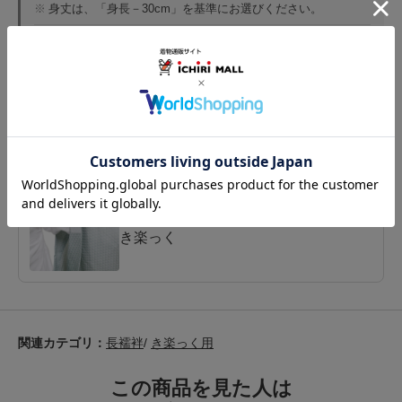
※
身丈は、「身長－30cm」を基準にお選びください。
※
裄はマジックテープで調節可能なのでピッタリじゃなくても
大丈夫です。
※
マジックテープ上端位置は全サイズ共通で袖山から2cmと14.
5cmの位置に前後2個ずつ（計4個）
ブランド
き楽っく
関連カテゴリ：
長襦袢
/
き楽っく用
この商品を見た人は