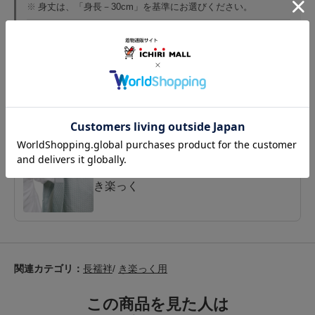
※
身丈は、「身長－30cm」を基準にお選びください。
※
裄はマジックテープで調節可能なのでピッタリじゃなくても
大丈夫です。
※
マジックテープ上端位置は全サイズ共通で袖山から2cmと14.
5cmの位置に前後2個ずつ（計4個）
ブランド
き楽っく
関連カテゴリ：
長襦袢
/
き楽っく用
この商品を見た人は