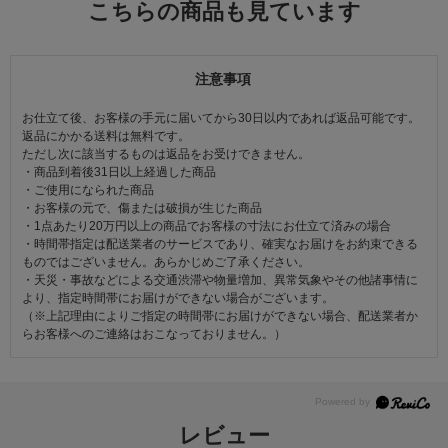
こちらの商品も見ています
注意事項
お仕立て後、お客様の手元に届いてから30日以内であれば返品可能です。
返品にかかる送料は無料です。
ただし次に該当するものは返品をお受けできません。
・商品到着後31日以上経過した商品
・ご使用になられた商品
・お客様の元で、傷または破損が生じた商品
・1点あたり20万円以上の商品でお客様の寸法にお仕立て済みの場合
・時間帯指定は配送業者のサービスであり、確実なお届けをお約束できる
ものではございません。あらかじめご了承ください。
・天災・事故などによる交通渋滞や物量増加、異常気象やその他諸事情に
より、指定時間帯にお届けができない場合がございます。
（※上記理由によりご指定の時間帯にお届けができない場合、配送業者か
らお客様へのご連絡はおこなっておりません。）
レビュー