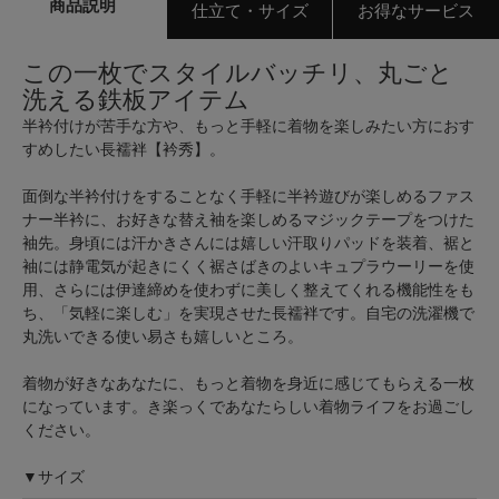
商品説明
仕立て・サイズ
お得なサービス
この一枚でスタイルバッチリ、丸ごと
洗える鉄板アイテム
半衿付けが苦手な方や、もっと手軽に着物を楽しみたい方におす
すめしたい長襦袢【衿秀】。
面倒な半衿付けをすることなく手軽に半衿遊びが楽しめるファス
ナー半衿に、お好きな替え袖を楽しめるマジックテープをつけた
袖先。身頃には汗かきさんには嬉しい汗取りパッドを装着、裾と
袖には静電気が起きにくく裾さばきのよいキュプラウーリーを使
用、さらには伊達締めを使わずに美しく整えてくれる機能性をも
ち、「気軽に楽しむ」を実現させた長襦袢です。自宅の洗濯機で
丸洗いできる使い易さも嬉しいところ。
着物が好きなあなたに、もっと着物を身近に感じてもらえる一枚
になっています。き楽っくであなたらしい着物ライフをお過ごし
ください。
▼サイズ