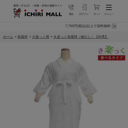
7,700円(税込)以上で送料無料
ホーム
>
長襦袢
>
き楽っく用
>
き楽っく長襦袢（袖なし）【衿秀】