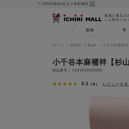
7,700円(税込)以上で送料無料
産地と着る人
いち利モール
着物
帯
ホーム
>
長襦袢
>
麻/綿
>
小千谷本麻襦袢
小千谷本麻襦袢【杉
商品番号：
0241630000000
4.3
（4）
レビューを見