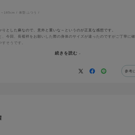
1～165cm
体型:
ふつう
かりとした麻なので、意外と重いな～というのが正直な感想です。
と、今回、長襦袢をお願いした際の身体のサイズが違ったのですがご丁寧に
やすそうです。
続きを読む
で仕立てた長襦袢ですが、小千谷の本麻とはいえさすがに今年の夏は暑すぎ
たいです。
色がグレーなので年間を通して着れそうです。
参考
躍