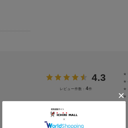
★
4.3
★
4
★
レビュー件数：
件
★
★