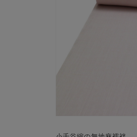
小千谷縮の無地麻襦袢