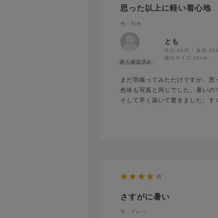
思った以上に軽い着心地
色：利休
とも
年代:
50代
身長:
15
靴のサイズ:
24cm
まだ羽織ってみただけですが、思
色味も写真と同じでした。暑いの
そして早く届いて驚きました。す
さすがに暑い
色：グレー