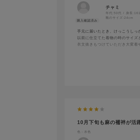
チャミ
年代:
50代
身長:
16
靴のサイズ:
24cm
手元に届いたとき、けっこうしっ
以前に仕立てた着物の時のサイズ
衣文抜きもつけていただき大変着
ありがとうございました。
ただ、せっかく初めてマイサイズ
しくなってきた頃に改めて着てみ
酷暑に着るのはきつそうですが、
10月下旬も麻の襦袢が活
色：水色