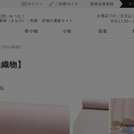
ログイン
ご利用ガイド
新規会員登録
ゲ
お電話でのご注文は
の思いをつなぐ
 着物（きもの）・和服・反物の通販サイト
平日11:00～1
帯小物
小物
肌着
【杉山織物】
山織物】
る