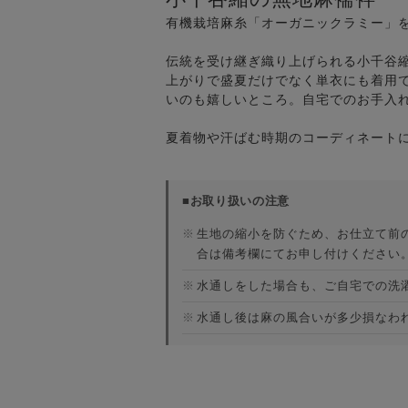
有機栽培麻糸「オーガニックラミー」を
伝統を受け継ぎ織り上げられる小千谷
上がりで盛夏だけでなく単衣にも着用
いのも嬉しいところ。自宅でのお手入
夏着物や汗ばむ時期のコーディネート
■お取り扱いの注意
※
生地の縮小を防ぐため、お仕立て前の
合は備考欄にてお申し付けください
※
水通しをした場合も、ご自宅での洗
※
水通し後は麻の風合いが多少損なわ