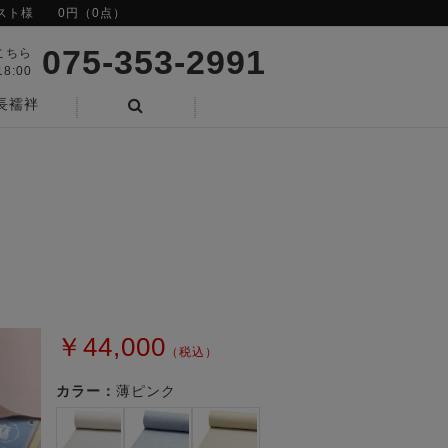
スト様
0円（0点）
075-353-2991
こちら
8:00
長襦袢
検索
￥44,000
（税込）
カラー：
薄ピンク