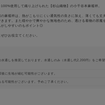
100%使用して織り上げられた【杉山織物】の小千谷本麻襦袢。
縮の麻襦袢は、熱がこもりにくい通気性の良さに加え、薄くても丈
できます。また穏やかで爽やかな無地色のため、透ける着物の邪魔
れがしやすいのもポイント◎
にぜひお役立てください。
水通しを推奨しております。水通しのみ（水通し代2,200円）をご希
。
濯後に生地が縮む可能性がございます。
れる可能性がございます。予めご了承ください。