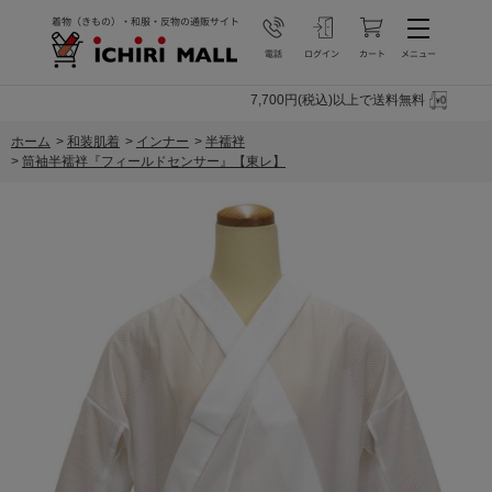
7,700円(税込)以上で送料無料
ホーム
>
和装肌着
>
インナー
>
半襦袢
>
筒袖半襦袢『フィールドセンサー』【東レ】