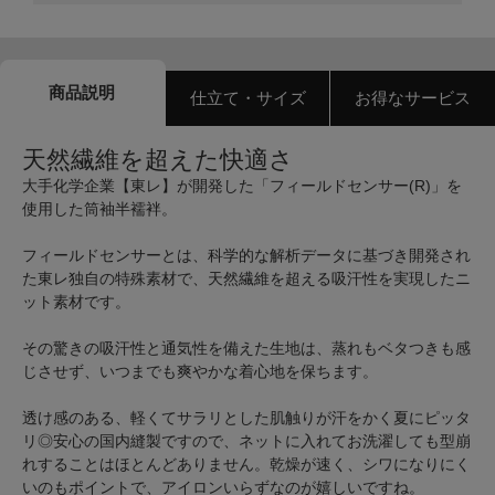
商品説明
仕立て・サイズ
お得なサービス
天然繊維を超えた快適さ
大手化学企業【東レ】が開発した「フィールドセンサー(R)」を
使用した筒袖半襦袢。
フィールドセンサーとは、科学的な解析データに基づき開発され
た東レ独自の特殊素材で、天然繊維を超える吸汗性を実現したニ
ット素材です。
その驚きの吸汗性と通気性を備えた生地は、蒸れもベタつきも感
じさせず、いつまでも爽やかな着心地を保ちます。
透け感のある、軽くてサラリとした肌触りが汗をかく夏にピッタ
リ◎安心の国内縫製ですので、ネットに入れてお洗濯しても型崩
れすることはほとんどありません。乾燥が速く、シワになりにく
いのもポイントで、アイロンいらずなのが嬉しいですね。