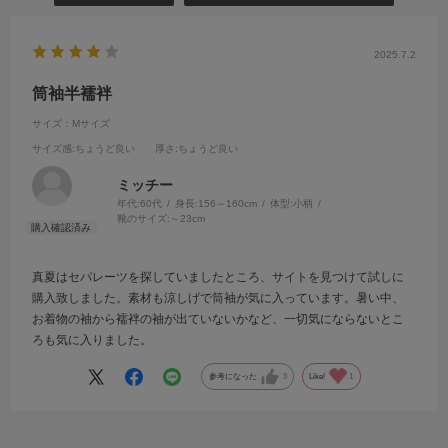
2025.7.2
筒袖半襦袢
サイズ：Mサイズ
サイズ感
:ちょうど良い
厚さ
:ちょうど良い
ミッチー
年代:
60代
身長:
156～160cm
体型:
小柄
靴のサイズ:
～23cm
真夏はセパレーツを探していましたところ、サイトを見つけて試しに
購入致しました。素材も涼しげで筒袖が気に入っています。暑い中、
お着物の袖から襦袢の袖が出ていないかなど、一切気にならないとこ
ろも気に入りました。
参考になった
3
Like!
1