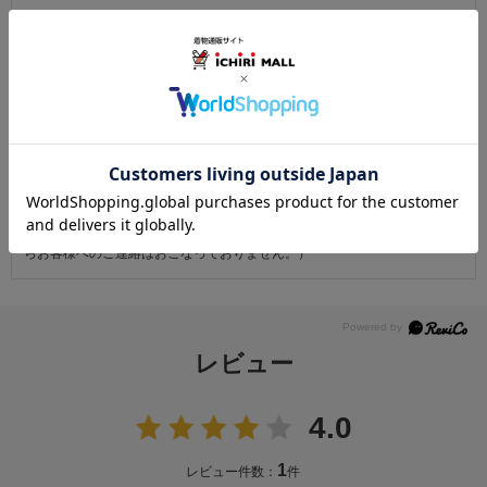
お仕立て後、お客様の手元に届いてから30日以内であれば返品可能です。
返品にかかる送料は無料です。
ただし次に該当するものは返品をお受けできません。
・商品到着後31日以上経過した商品
・ご使用になられた商品
・お客様の元で、傷または破損が生じた商品
・1点あたり20万円以上の商品でお客様の寸法にお仕立て済みの場合
・時間帯指定は配送業者のサービスであり、確実なお届けをお約束できる
ものではございません。あらかじめご了承ください。
・天災・事故などによる交通渋滞や物量増加、異常気象やその他諸事情に
より、指定時間帯にお届けができない場合がございます。
（※上記理由によりご指定の時間帯にお届けができない場合、配送業者か
らお客様へのご連絡はおこなっておりません。）
レビュー
4.0
1
レビュー件数：
件