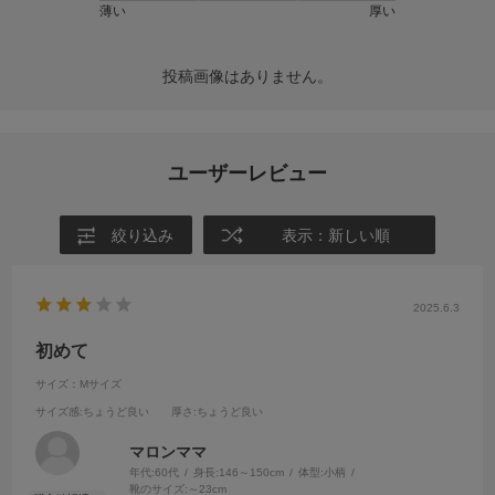
薄い
厚い
投稿画像はありません。
ユーザーレビュー
絞り込み
表示：新しい順
2025.6.3
初めて
サイズ：Mサイズ
サイズ感
:ちょうど良い
厚さ
:ちょうど良い
マロンママ
年代:
60代
身長:
146～150cm
体型:
小柄
靴のサイズ:
～23cm