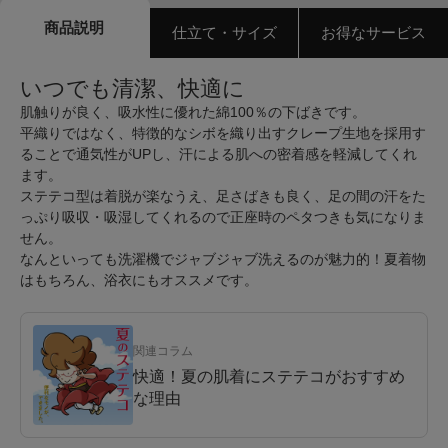
商品説明
仕立て・サイズ
お得なサービス
いつでも清潔、快適に
肌触りが良く、吸水性に優れた綿100％の下ばきです。
平織りではなく、特徴的なシボを織り出すクレープ生地を採用す
ることで通気性がUPし、汗による肌への密着感を軽減してくれ
ます。
ステテコ型は着脱が楽なうえ、足さばきも良く、足の間の汗をた
っぷり吸収・吸湿してくれるので正座時のペタつきも気になりま
せん。
なんといっても洗濯機でジャブジャブ洗えるのが魅力的！夏着物
はもちろん、浴衣にもオススメです。
関連コラム
快適！夏の肌着にステテコがおすすめ
な理由