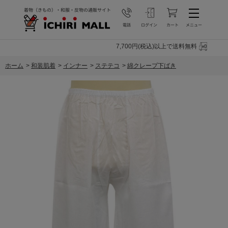
7,700円(税込)以上で送料無料
ホーム
>
和装肌着
>
インナー
>
ステテコ
>
綿クレープ下ばき