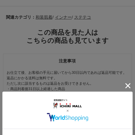
関連カテゴリ：
和装肌着
/
インナー
/
ステテコ
この商品を見た人は
こちらの商品も見ています
注意事項
お仕立て後、お客様の手元に届いてから30日以内であれば返品可能です。
返品にかかる送料は無料です。
ただし次に該当するものは返品をお受けできません。
・商品到着後31日以上経過した商品
・ご使用になられた商品
・お客様の元で、傷または破損が生じた商品
・1点あたり20万円以上の商品でお客様の寸法にお仕立て済みの場合
・時間帯指定は配送業者のサービスであり、確実なお届けをお約束できる
ものではございません。あらかじめご了承ください。
・天災・事故などによる交通渋滞や物量増加、異常気象やその他諸事情に
より、指定時間帯にお届けができない場合がございます。
（※上記理由によりご指定の時間帯にお届けができない場合、配送業者か