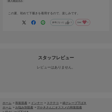
この夏、初めて下履きを着用するので、楽しみです。
参考になった
0
Like!
0
スタッフレビュー
レビューはありません。
ホーム
>
和装肌着
>
インナー
>
ステテコ
>
綿クレープ下ばき
ホーム
>
お悩み別肌着
>
汗かきさんにオススメの和装肌着