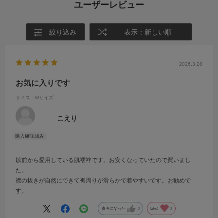
ユーザーレビュー
絞り込み
表示：新しい順
2026.3.28
お気に入りです
サイズ：Mサイズ
こえり
以前から愛用している肌襦袢です。お安くなっていたので買いまし
た。
襟の抜きが自然にできて裾周りが滑らかで着やすいです。お勧めで
す。
参考になった
3
Like!
3