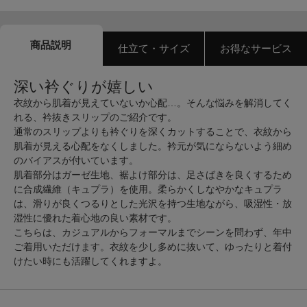
商品説明
仕立て・サイズ
お得なサービス
深い衿ぐりが嬉しい
衣紋から肌着が見えていないか心配…。そんな悩みを解消してく
れる、衿抜きスリップのご紹介です。
通常のスリップよりも衿ぐりを深くカットすることで、衣紋から
肌着が見える心配をなくしました。衿元が気にならないよう細め
のバイアスが付いています。
肌着部分はガーゼ生地、裾よけ部分は、足さばきを良くするため
に合成繊維（キュプラ）を使用。柔らかくしなやかなキュプラ
は、滑りが良くつるりとした光沢を持つ生地ながら、吸湿性・放
湿性に優れた着心地の良い素材です。
こちらは、カジュアルからフォーマルまでシーンを問わず、年中
ご着用いただけます。衣紋を少し多めに抜いて、ゆったりと着付
けたい時にも活躍してくれますよ。