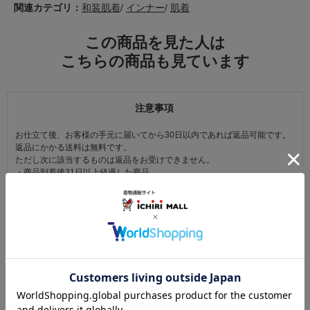
関連カテゴリ：
和装肌着
/
インナー
/
肌着
この商品を見た人は
こちらの商品も見ています
注意事項
お仕立て後、お客様の手元に届いてから30日以内であれば返品可能です。
返品にかかる送料は無料です。
ただし次に該当するものは返品をお受けできません。
・商品到着後31日以上経過した商品
・ご使用になられた商品
・お客様の元で、傷または破損が生じた商品
・1点あたり20万円以上の商品でお客様の寸法にお仕立て済みの場合
・時間帯指定は配送業者のサービスであり、確実なお届けをお約束できる
ものではございません。あらかじめご了承ください。
・天災・事故などによる交通渋滞や物量増加、異常気象やその他諸事情に
より、指定時間帯にお届けができない場合がございます。
（※上記理由によりご指定の時間帯にお届けができない場合、配送業者か
らお客様へのご連絡はおこなっておりません。）