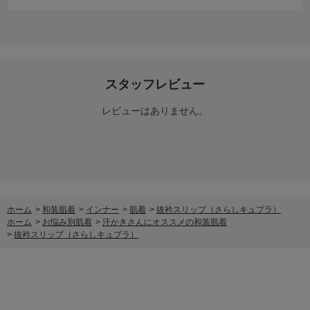
スタッフレビュー
レビューはありません。
ホーム
>
和装肌着
>
インナー
>
肌着
>
抜衿スリップ（さらしキュプラ）
ホーム
>
お悩み別肌着
>
汗かきさんにオススメの和装肌着
>
抜衿スリップ（さらしキュプラ）