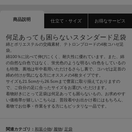
商品説明
仕立て・サイズ
お得なサービス
何足あっても困らないスタンダード足袋
綿とポリエステルの交織素材、テトロンブロードの4枚コハゼ足
袋。
綿100％に比べて伸びにくく、耐久性に優れています。また、綿
の自然な白色ではなく、蛍光色のような明るい白色をしているの
も特徴。裏地は年中着用いただけるさらし裏で、コハゼは足首の
締め付けが気になる方にオススメの4枚タイプです。
サイズも21.5cmから26.5cmまで豊富に取り揃えておりますの
で、ご自分の足に合ったサイズをお選びいただけます。
着物好きにとって足袋は何足あっても困らないもの。お求めやす
い価格帯が嬉しいこちらは、普段着やお出かけ着にはもちろん、
着物でお仕事・作業をする方にもピッタリな一品です。
関連カテゴリ：
和装小物
/
履物
/
足袋