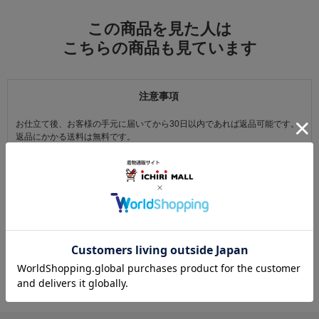
この商品を見た人は
こちらの商品も見ています
注意事項
お仕立て後、お客様の手元に届いてから30日以内であれば返品可能です。
返品にかかる送料は無料です。
ただし次に該当するものは返品をお受けできません。
・商品到着後31日以上経過した商品
・ご使用になられた商品
・お客様の元で、傷または破損が生じた商品
・1点あたり20万円以上の商品でお客様の寸法にお仕立て済みの場合
・時間帯指定は配送業者のサービスであり、確実なお届けをお約束できる
ものではございません。あらかじめご了承ください。
・天災・事故などによる交通渋滞や物量増加、異常気象やその他諸事情に
より、指定時間帯にお届けができない場合がございます。
（※上記理由によりご指定の時間帯にお届けができない場合、配送業者か
らお客様へのご連絡はおこなっておりません。）