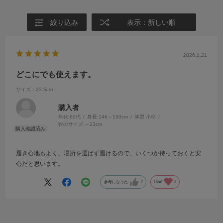
絞り込み
表示：新しい順
2026.1.21
どこにでも使えます。
サイズ：23.5cm
購入者
年代:
60代
身長:
146～150cm
体型:
小柄
靴のサイズ:
～23cm
履き心地もよく、場所を選ばず履けるので、いくつか持っておくと安
心だと思います。
参考になった
2
Like!
3