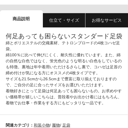
商品説明
仕立て・サイズ
お得なサービス
何足あっても困らないスタンダード足袋
綿とポリエステルの交織素材、テトロンブロードの4枚コハゼ足
袋。
綿100％に比べて伸びにくく、耐久性に優れています。また、綿
の自然な白色ではなく、蛍光色のような明るい白色をしているの
も特徴。裏地は年中着用いただけるさらし裏で、コハゼは足首の
締め付けが気になる方にオススメの4枚タイプです。
サイズも21.5cmから26.5cmまで豊富に取り揃えておりますの
で、ご自分の足に合ったサイズをお選びいただけます。
着物好きにとって足袋は何足あっても困らないもの。お求めやす
い価格帯が嬉しいこちらは、普段着やお出かけ着にはもちろん、
着物でお仕事・作業をする方にもピッタリな一品です。
関連カテゴリ：
和装小物
/
履物
/
足袋