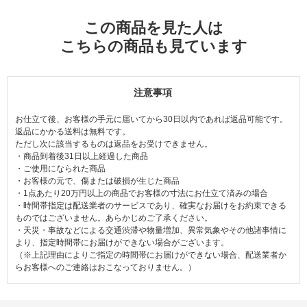
この商品を見た人は
こちらの商品も見ています
注意事項
お仕立て後、お客様の手元に届いてから30日以内であれば返品可能です。
返品にかかる送料は無料です。
ただし次に該当するものは返品をお受けできません。
・商品到着後31日以上経過した商品
・ご使用になられた商品
・お客様の元で、傷または破損が生じた商品
・1点あたり20万円以上の商品でお客様の寸法にお仕立て済みの場合
・時間帯指定は配送業者のサービスであり、確実なお届けをお約束できる
ものではございません。あらかじめご了承ください。
・天災・事故などによる交通渋滞や物量増加、異常気象やその他諸事情に
より、指定時間帯にお届けができない場合がございます。
（※上記理由によりご指定の時間帯にお届けができない場合、配送業者か
らお客様へのご連絡はおこなっておりません。）