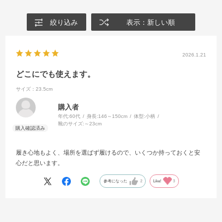
絞り込み
表示：新しい順
2026.1.21
どこにでも使えます。
サイズ：23.5cm
購入者
年代:
60代
身長:
146～150cm
体型:
小柄
靴のサイズ:
～23cm
履き心地もよく、場所を選ばず履けるので、いくつか持っておくと安
心だと思います。
参考になった
2
Like!
3