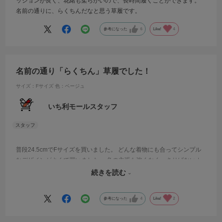
ッションが良く、花緒も柔らかいので、長時間履くことができます。
名前の通りに、らくちんだなと思う草履です。
参考になった
6
Like!
4
名前の通り「らくちん」草履でした！
サイズ：Fサイズ
色：ベージュ
いち利モールスタッフ
普段24.5cmでFサイズを買いました。 どんな着物にも合ってシンプル
なデザインがよくて買いました。 色の主張も強くなく、さりげないカ
ラーが気に入っています。 沢山歩いても足が痛くならりません。 鼻緒
続きを読む
も痛くないし、底もクッション性があり快適です。
参考になった
4
Like!
2