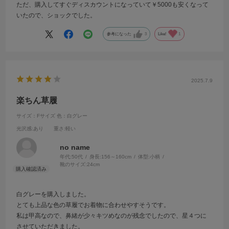
ただ、購入してすぐディスカウントになっていて￥5000も安くなって
いたので、ショックでした。
参考になった
3
Like!
1
2025.7.9
楽ちん草履
サイズ：Fサイズ
色：白グレー
光沢感
:あり
重さ
:軽い
no name
年代:
50代
身長:
156～160cm
体型:
小柄
靴のサイズ:
24cm
白グレーを購入しました。
とても上品な色の草履でお着物に合わせやすそうです。
私は甲高なので、鼻緒が少々キツめなのが残念でしたので、星４つに
させていただきました。