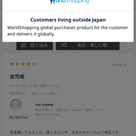
投稿画像はありません。
ユーザーレビュー
絞り込み
表示：新しい順
2026.2.23
使用感
サイズ：Fサイズ
色：薄緑×ベージュ
光沢感
:あり
重さ
:ちょうど良い
no name
年代:
70代～
身長:
161～165cm
体型:
ふつう
靴のサイズ:
24cm
早速履いてみました。痛くもならず、歩きやすかったので満足です。