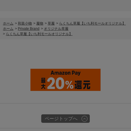
ホーム
>
和装小物
>
履物
>
草履
>
らくちん草履【いち利モールオリジナル】
ホーム
>
Private Brand
>
オリジナル草履
>
らくちん草履【いち利モールオリジナル】
ページトップへ