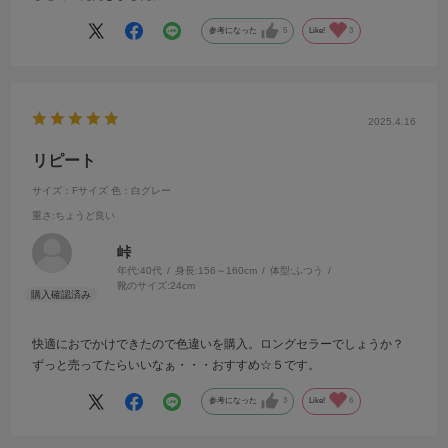
参考になった
5
Like!
3
2025.4.16
リピート
サイズ：Fサイズ
色：白グレー
重さ
:ちょうど良い
峠
年代:
40代
身長:
156～160cm
体型:
ふつう
靴のサイズ:
24cm
快適におでかけできたので色違いを購入。ロングセラーでしょうか？
ずっと売ってたらいいなぁ・・・おすすめ☆５です。
参考になった
3
Like!
6