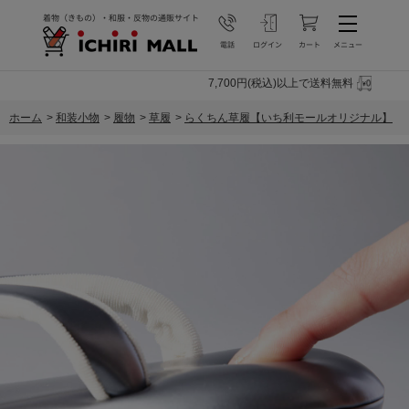
7,700円(税込)以上で送料無料
ホーム
>
和装小物
>
履物
>
草履
>
らくちん草履【いち利モールオリジナル】