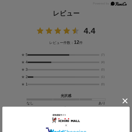
レビュー
4.4
12
レビュー件数：
件
★
5
(7)
★
4
(4)
★
3
(0)
★
2
(1)
★
1
(0)
光沢感
なし
あり
重さ
軽い
重い