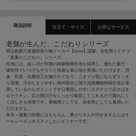
商品説明
仕立て・サイズ
お得なサービス
老舗が生んだ、こだわりシリーズ
明治創業の老舗和装小物メーカー【itomi】謹製、女性用ステテコ
『真夏のこだわり』シリーズ。
生地には、縦シボが特徴の綿麻楊柳生地を採用し、優れた吸汗・
速乾性でいつでもサラリと快適な着心地を実感いただけます。消
臭・防臭・抗菌加工が施されており、ニオイが気にならずスッキ
リ清潔。汗がたまりやすい地衿部分に強力消臭機能特殊生地を使
用しているのもポイントです◎着脱しやすいステテコで足さばき
もラクチン。足の間の汗をしっかり吸収してくれるので蒸れにく
く涼しさも倍増です。着物用としても、浴衣用としても着用いた
だけますよ。
単衣～盛夏の時期にはもちろん、暑がりさんや汗かきさんにはオ
ールシーズンオススメしたいインナーです。