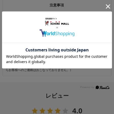
注意事項
お仕立て後、お客様の手元に届いてから30日以内であれば返品可能です。
返品にかかる送料は無料です。
ただし次に該当するものは返品をお受けできません。
・商品到着後31日以上経過した商品
・ご使用になられた商品
・お客様の元で、傷または破損が生じた商品
・1点あたり20万円以上の商品でお客様の寸法にお仕立て済みの場合
・時間帯指定は配送業者のサービスであり、確実なお届けをお約束できる
ものではございません。あらかじめご了承ください。
・天災・事故などによる交通渋滞や物量増加、異常気象やその他諸事情に
より、指定時間帯にお届けができない場合がございます。
（※上記理由によりご指定の時間帯にお届けができない場合、配送業者か
らお客様へのご連絡はおこなっておりません。）
レビュー
4.0