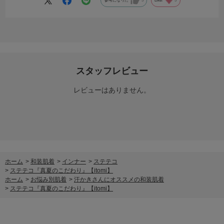
参考になった
3
Like!
3
スタッフレビュー
レビューはありません。
ホーム
>
和装肌着
>
インナー
>
ステテコ
>
ステテコ『真夏のこだわり』【itomi】
ホーム
>
お悩み別肌着
>
汗かきさんにオススメの和装肌着
>
ステテコ『真夏のこだわり』【itomi】