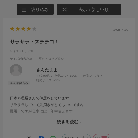
絞り込み
表示：新しい順
2025.4.29
サラサラ・ステテコ！
サイズ：Lサイズ
サイズ感
:大きめ
厚さ
:ちょうど良い
さんたまま
年代:
60代
身長:
146～150cm
体型:
ふつう
靴のサイズ:
～23cm
日本料理屋さんで仲居をしています
サラサラしていて足捌きがとてもいいですね
夏用、ですが仕事には一年中使えます
また、こちらの質問・腰のゴムの入れ替えが出来るか？の問い合わせ
続きを読む
に迅速に、丁寧にお返事いただきました
とても気持ちよく、安心して注文できました