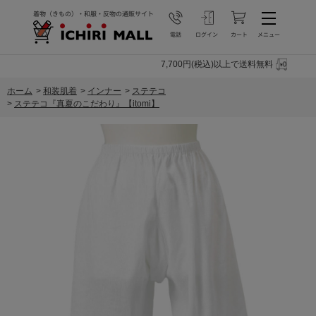
7,700円(税込)以上で送料無料
ホーム
>
和装肌着
>
インナー
>
ステテコ
>
ステテコ『真夏のこだわり』【itomi】