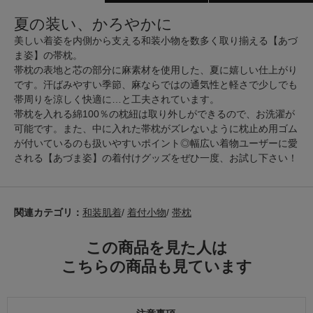
夏の装い、かろやかに
美しい着姿を内側から支える和装小物を数多く取り揃える【あづ
ま姿】の帯枕。
帯枕の表地と芯の部分に麻素材を使用した、夏に嬉しい仕上がり
です。汗ばみやすい季節、麻ならではの通気性と軽さで少しでも
帯周りを涼しく快適に…と工夫されています。
帯枕を入れる綿100％の枕紐は取り外しができるので、お洗濯が
可能です。また、中に入れた帯枕がズレないように枕止め用ゴム
が付いているのも扱いやすいポイント◎幅広い着物ユーザーに愛
される【あづま姿】の着付けグッズをぜひ一度、お試し下さい！
関連カテゴリ：
和装肌着
/
着付小物
/
帯枕
この商品を見た人は
こちらの商品も見ています