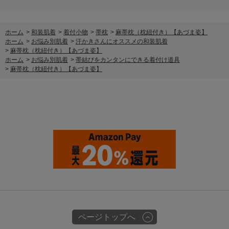
ホーム
>
和装肌着
>
着付小物
>
帯枕
>
麻帯枕（枕紐付き）【あづま姿】
ホーム
>
お悩み別肌着
>
汗かきさんにオススメの和装肌着
>
麻帯枕（枕紐付き）【あづま姿】
ホーム
>
お悩み別肌着
>
帯結びをカンタンにできる着付け道具
>
麻帯枕（枕紐付き）【あづま姿】
ページトップへ