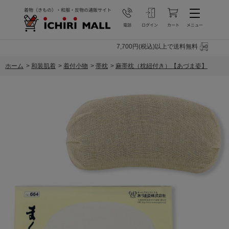
7,700円(税込)以上で送料無料
ホーム
>
和装肌着
>
着付小物
>
帯枕
>
麻帯枕（枕紐付き）【あづま姿】