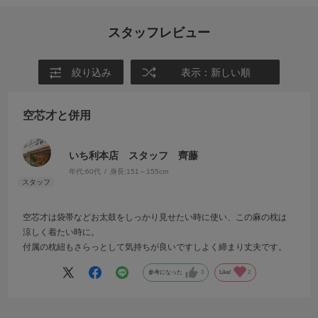
スタッフレビュー
絞り込み
表示：新しい順
空芯才と併用
いち利本店 スタッフ 齊藤
年代:
60代
身長:
151～155cm
空芯才は袋帯などお太鼓をしっかり見せたい時に使い、この麻の枕は
涼しく着たい時に。
付属の枕紐もさらっとして気持ちが良いですしよく締まり丈夫です。
参考になった
3
Like!
2