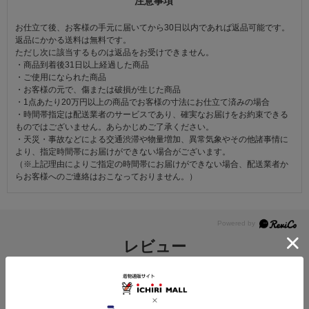
注意事項
お仕立て後、お客様の手元に届いてから30日以内であれば返品可能です。
返品にかかる送料は無料です。
ただし次に該当するものは返品をお受けできません。
・商品到着後31日以上経過した商品
・ご使用になられた商品
・お客様の元で、傷または破損が生じた商品
・1点あたり20万円以上の商品でお客様の寸法にお仕立て済みの場合
・時間帯指定は配送業者のサービスであり、確実なお届けをお約束できる
ものではございません。あらかじめご了承ください。
・天災・事故などによる交通渋滞や物量増加、異常気象やその他諸事情に
より、指定時間帯にお届けができない場合がございます。
（※上記理由によりご指定の時間帯にお届けができない場合、配送業者か
らお客様へのご連絡はおこなっておりません。）
レビュー
4.0