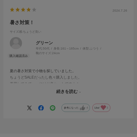
2024.7.26
暑さ対策！
サイズ感
:ちょうど良い
グリーン
年代:
50代
身長:
161～165cm
体型:
ふつう
靴のサイズ:
24cm
夏の暑さ対策で小物を探していました。
ちょうどSALEだったし色々購入しました。
着用してみて、、やはり良かったです！！
背中の暑さが和らぎます。
続きを読む
お値段的にも購入しやすかったです。ありがとうございました！！
参考になった
4
Like!
2