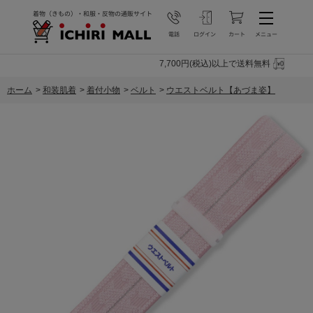
7,700円(税込)以上で送料無料
ホーム
>
和装肌着
>
着付小物
>
ベルト
>
ウエストベルト【あづま姿】