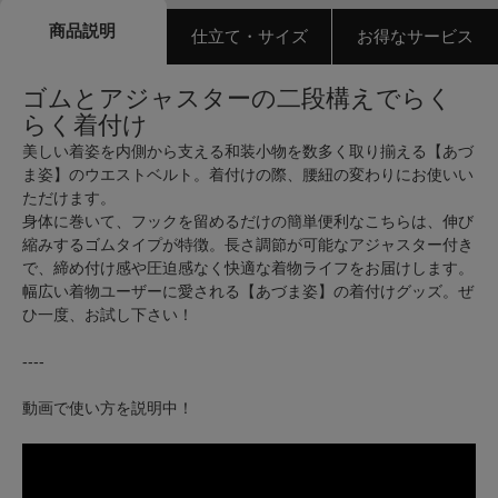
商品説明
仕立て・サイズ
お得なサービス
ゴムとアジャスターの二段構えでらく
らく着付け
美しい着姿を内側から支える和装小物を数多く取り揃える【あづ
ま姿】のウエストベルト。着付けの際、腰紐の変わりにお使いい
ただけます。
身体に巻いて、フックを留めるだけの簡単便利なこちらは、伸び
縮みするゴムタイプが特徴。長さ調節が可能なアジャスター付き
で、締め付け感や圧迫感なく快適な着物ライフをお届けします。
幅広い着物ユーザーに愛される【あづま姿】の着付けグッズ。ぜ
ひ一度、お試し下さい！
----
動画で使い方を説明中！