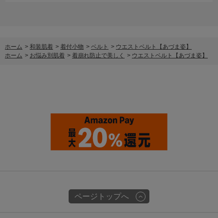
ホーム
>
和装肌着
>
着付小物
>
ベルト
>
ウエストベルト【あづま姿】
ホーム
>
お悩み別肌着
>
着崩れ防止で美しく
>
ウエストベルト【あづま姿】
ページトップへ