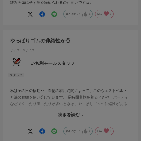
緩みを気にせず帯を締められるのが良いですね。
参考になった
2
Like!
2
やっぱりゴムの伸縮性が◎
サイズ：Mサイズ
いち利モールスタッフ
私はその日の移動や、着物の着用時間によって、このウエストベルト
と綿の腰紐を使い分けています。 長時間着物を着るときや、パーティ
などで立ったり座ったりが多いときは、やっぱりゴムの伸縮性がある
ほうがラクに過ごせるので、いつでも使えるよう常備していていると
続きを読む
安心です。 最近ではお太鼓を作るときの仮紐として使ってみたら緩ま
ず、色もピンクなので分かりやすく便利に使っています。
参考になった
2
Like!
2