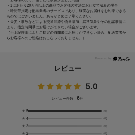
・お客様の元で、傷または破損が生じた商品
・1点あたり20万円以上の商品でお客様の寸法にお仕立て済みの場合
・時間帯指定は配送業者のサービスであり、確実なお届けをお約束できる
ものではございません。あらかじめご了承ください。
・天災・事故などによる交通渋滞や物量増加、異常気象やその他諸事情に
より、指定時間帯にお届けができない場合がございます。
（※上記理由によりご指定の時間帯にお届けができない場合、配送業者か
らお客様へのご連絡はおこなっておりません。）
レビュー
5.0
6
レビュー件数：
件
★
5
(6)
★
4
(0)
★
3
(0)
★
2
(0)