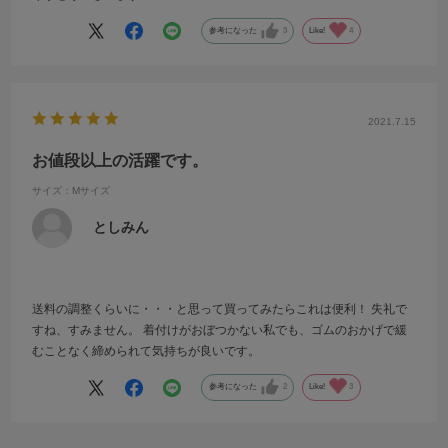
参考になった
3
Like!
4
2021.7.15
お値段以上の活躍です。
サイズ：Mサイズ
としみん
送料の調整くらいに・・・と思って買ってみたらこれは便利！ 失礼で
すね、すみません。 着付けがおぼつかない私でも、ゴムのおかげで緩
むことなく締められて気持ちが良いです。
参考になった
2
Like!
3