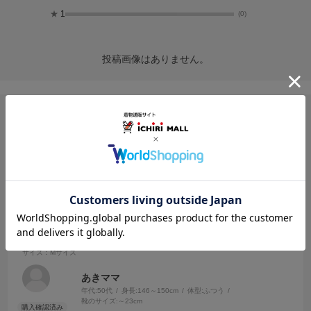
★
1
(0)
投稿画像はありません。
ユーザーレビュー
絞り込み
表示：新しい順
2024.7.12
リピートです
サイズ：Mサイズ
あきママ
年代:
50代
身長:
146～150cm
体型:
ふつう
靴のサイズ:
～23cm